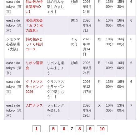
east side
斜め包み特
斜め包みを
杉崎
2026
月
13時
15時
6
tokyo（東
化講座VO
楽しみまし
年9月
00分
30分
京）
L.1
ょう！
14日
east side
水引講習会
黒須
2026
月
13時
16時
6
tokyo（東
「近づく秋
年9月
00分
00分
京）
の風景」
7日
シモジマ
斜め包みじ
くら
2026
水
10時
16時
6
心斎橋店
っくり特訓
のう
年10
30分
00分
（大阪）
コース
月14
日
east side
リボン講習
リボンを楽
杉崎
2026
月
14時
16時
6
tokyo（東
会
しみましょ
年8月
00分
00分
京）
う！
24日
east side
クリスマス
クリスマス
2026
月
13時
16時
6
tokyo（東
ラッピング
をラッピン
年12
00分
00分
京）
2026
グで楽しも
月7日
う！！
east side
入門クラス
ラッピング
2026
火
10時
13時
7
tokyo（東
を楽しも
年9月
30分
00分
京）
う！
29日
1
...
5
6
7
8
9
10