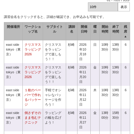
61
-
70
件 /
93
件
講習会名をクリックすると、詳細が確認でき、お申込みも可能です。
開催場所
ワークショ
サブタイト
講師
開催
曜
開始
終了
残
ップ名
ル
名
日時
日
時間
時間
席
▲
east side
クリスマス
クリスマス
杉崎
2026
日
10時
13時
6
tokyo（東
ラッピング
をラッピン
年10
30分
30分
京）
2026
グで楽しも
月18
う！！
日
east side
クリスマス
クリスマス
杉崎
2026
金
10時
13時
6
tokyo（東
ラッピング
をラッピン
年11
30分
30分
京）
2026
グで楽しも
月20
う！！
日
east side
１枚のペー
手軽でオシ
杉崎
2026
木
10時
13時
6
tokyo（東
パーで作れ
ャレなパッ
年11
30分
30分
京）
るパッケー
ケージを作
月12
ジ
ろう！
日
east side
倒さずその
ラッピング
杉崎
2026
金
13時
15時
6
tokyo（東
まま包むテ
の幅を広げ
年11
00分
30分
京）
クニック
よう！
月27
日