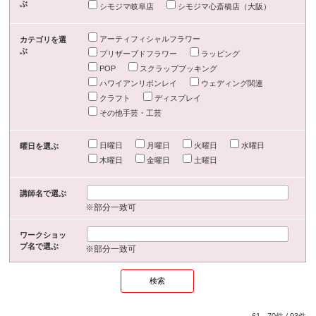
ぶ
シモジマ岐阜店
シモジマ心斎橋店（大阪）
アーティフィシャルフラワー
カテゴリを選
ぶ
プリザーブドフラワー
ラッピング
POP
スクラップブッキング
ハワイアンリボンレイ
ウェディング関連
クラフト
ディスプレイ
その他手芸・工芸
日曜日
月曜日
火曜日
水曜日
曜日を選ぶ
木曜日
金曜日
土曜日
講師名で選ぶ
※部分一致可
ワークショッ
プ名で選ぶ
※部分一致可