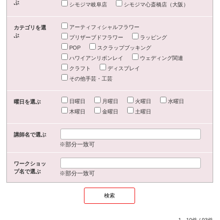
ぶ
シモジマ岐阜店
シモジマ心斎橋店（大阪）
アーティフィシャルフラワー
カテゴリを選
ぶ
プリザーブドフラワー
ラッピング
POP
スクラップブッキング
ハワイアンリボンレイ
ウェディング関連
クラフト
ディスプレイ
その他手芸・工芸
日曜日
月曜日
火曜日
水曜日
曜日を選ぶ
木曜日
金曜日
土曜日
講師名で選ぶ
※部分一致可
ワークショッ
プ名で選ぶ
※部分一致可