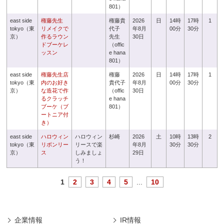
801）
east side
権藤先生
権藤貴
2026
日
14時
17時
1
tokyo（東
リメイクで
代子
年8月
00分
30分
京）
作るラウン
先生
30日
ドブーケレ
（offic
ッスン
e hana
801）
east side
権藤先生店
権藤
2026
日
14時
17時
1
tokyo（東
内のお好き
貴代子
年8月
00分
30分
京）
な造花で作
（offic
30日
るクラッチ
e hana
ブーケ（ブ
801）
ートニア付
き）
east side
ハロウィン
ハロウィン
杉崎
2026
土
10時
13時
2
tokyo（東
リボンリー
リースで楽
年8月
30分
30分
京）
ス
しみましょ
29日
う！
1
2
3
4
5
...
10
企業情報
IR情報