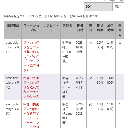
1
-
10
件 /
93
件
講習会名をクリックすると、詳細が確認でき、お申込みも可能です。
開催場所
ワークショ
サブタイト
講師名
開催
曜
開始
終了
残
ップ名
ル
日時
日
時間
時間
席
▲
east side
店内のお好
甲斐田
2026
火
10時
14時
1
tokyo（東
きなカゴ＆
祥子
年8月
30分
00分
京）
造花で作る
(Roset
25日
カゴバック
ta主
ブーケ（ブ
催)
ート二ア付
き）
east side
甲斐田先生
甲斐田
2026
火
10時
14時
1
tokyo（東
店内のお好
祥子
年8月
30分
00分
京）
きな造花で
(Roset
25日
作るナチュ
ta主
ラルリース
催)
east side
甲斐田先生
甲斐田
2026
火
10時
14時
1
tokyo（東
店内のお好
祥子
年8月
30分
00分
京）
きな造花で
(Roset
25日
作るリース
ta主
ブーケ（ブ
催)
ート二ア付