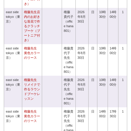
き）
east side
権藤先生店
権藤
2026
日
10時
14時
1
tokyo（東
内のお好き
貴代子
年8月
30分
00分
京）
な造花で作
（offic
30日
るクラッチ
e hana
ブーケ（ブ
801）
ートニア付
き）
east side
権藤先生
権藤貴
2026
日
10時
14時
1
tokyo（東
黄色カラー
代子
年8月
30分
00分
京）
のリース
先生
30日
（offic
e hana
801）
east side
権藤先生
権藤貴
2026
日
10時
14時
1
tokyo（東
リメイクで
代子
年8月
30分
00分
京）
作るラウン
先生
30日
ドブーケレ
（offic
ッスン
e hana
801）
east side
権藤先生
権藤貴
2026
日
14時
17時
1
tokyo（東
黄色カラー
代子
年8月
00分
30分
京）
のリース
先生
30日
（offic
e hana