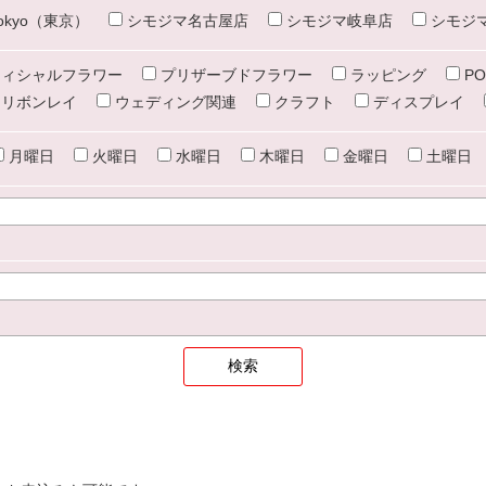
e tokyo（東京）
シモジマ名古屋店
シモジマ岐阜店
シモジ
ィシャルフラワー
プリザーブドフラワー
ラッピング
PO
リボンレイ
ウェディング関連
クラフト
ディスプレイ
月曜日
火曜日
水曜日
木曜日
金曜日
土曜日