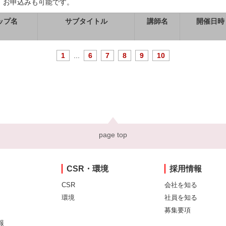
、お申込みも可能です。
ップ名
サブタイトル
講師名
開催日時
1
...
6
7
8
9
10
page top
CSR・環境
採用情報
CSR
会社を知る
環境
社員を知る
募集要項
報