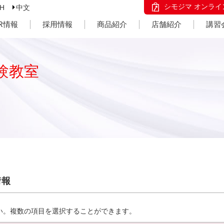
シモジマ オンライ
SH
中文
IR情報
採用情報
商品紹介
店舗紹介
講習
験教室
情報
い。複数の項目を選択することができます。