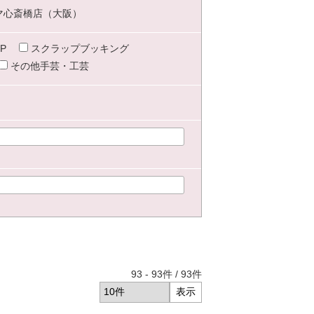
マ心斎橋店（大阪）
P
スクラップブッキング
その他手芸・工芸
93
-
93
件 /
93
件