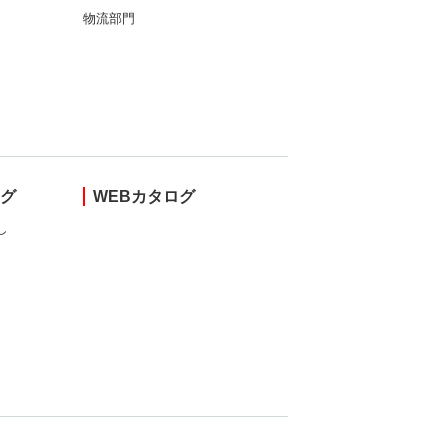
物流部門
ング
WEBカタログ
し