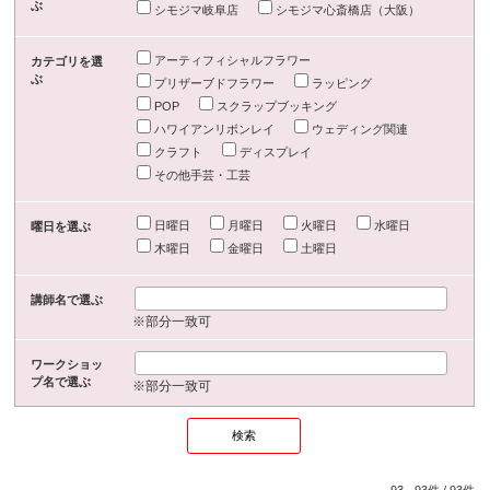
ぶ
シモジマ岐阜店
シモジマ心斎橋店（大阪）
アーティフィシャルフラワー
カテゴリを選
ぶ
プリザーブドフラワー
ラッピング
POP
スクラップブッキング
ハワイアンリボンレイ
ウェディング関連
クラフト
ディスプレイ
その他手芸・工芸
日曜日
月曜日
火曜日
水曜日
曜日を選ぶ
木曜日
金曜日
土曜日
講師名で選ぶ
※部分一致可
ワークショッ
プ名で選ぶ
※部分一致可