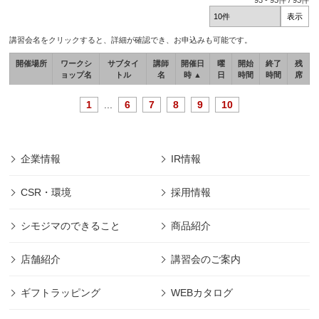
93
-
93
件 /
93
件
講習会名をクリックすると、詳細が確認でき、お申込みも可能です。
開催場所
ワークシ
サブタイ
講師
開催日
曜
開始
終了
残
ョップ名
トル
名
時 ▲
日
時間
時間
席
1
...
6
7
8
9
10
企業情報
IR情報
CSR・環境
採用情報
シモジマのできること
商品紹介
店舗紹介
講習会のご案内
ギフトラッピング
WEBカタログ