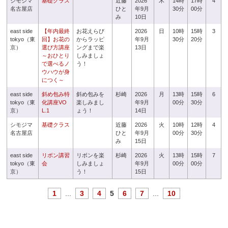
シモジマ
基礎クラス
近藤
2026
木
14時
17時
4
名古屋店
ひと
年9月
30分
00分
み
10日
east side
【年内最終
お花えらび
2026
日
10時
15時
3
tokyo（東
回】お花の
からラッピ
年9月
30分
20分
京）
選び方講座
ングまで楽
13日
～おひとり
しみましょ
で選べるノ
う！
ウハウが身
につく～
east side
斜め包み特
斜め包みを
杉崎
2026
月
13時
15時
6
tokyo（東
化講座VO
楽しみまし
年9月
00分
30分
京）
L.1
ょう！
14日
シモジマ
基礎クラス
近藤
2026
火
10時
12時
4
名古屋店
ひと
年9月
00分
30分
み
15日
east side
リボン講習
リボンを楽
杉崎
2026
火
13時
15時
7
tokyo（東
会
しみましょ
年9月
00分
00分
京）
う！
15日
1
...
3
4
5
6
7
...
10