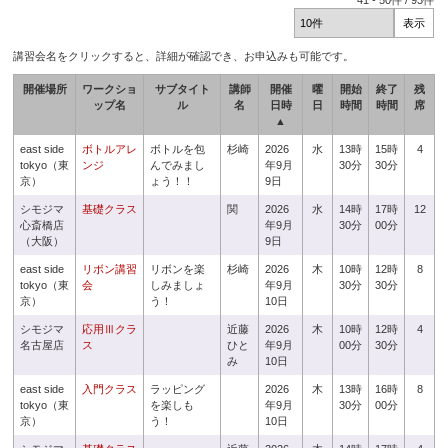
41
-
50
件 /
93
件
講習会名をクリックすると、詳細が確認でき、お申込みも可能です。
開催場所
ワークショ
サブタイト
講師
開催
曜
開始
終了
残
ップ名
ル
名
日時
日
時間
時間
席
▲
east side
ボトルアレ
ボトルを包
杉崎
2026
水
13時
15時
4
tokyo（東
ンジ
んでみまし
年9月
30分
30分
京）
ょう！！
9日
シモジマ
基礎クラス
関
2026
水
14時
17時
12
心斎橋店
年9月
30分
00分
（大阪）
9日
east side
リボン講習
リボンを楽
杉崎
2026
木
10時
12時
8
tokyo（東
会
しみましょ
年9月
30分
30分
京）
う！
10日
シモジマ
応用Ⅲクラ
近藤
2026
木
10時
12時
4
名古屋店
ス
ひと
年9月
00分
30分
み
10日
east side
入門クラス
ラッピング
2026
木
13時
16時
8
tokyo（東
を楽しも
年9月
30分
00分
京）
う！
10日