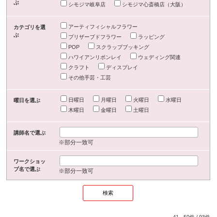
ぶ
シモジマ岐阜店
シモジマ心斎橋店（大阪）
アーティフィシャルフラワー
カテゴリを選
ぶ
プリザーブドフラワー
ラッピング
POP
スクラップブッキング
ハワイアンリボンレイ
ウェディング関連
クラフト
ディスプレイ
その他手芸・工芸
日曜日
月曜日
火曜日
水曜日
曜日を選ぶ
木曜日
金曜日
土曜日
講師名で選ぶ
※部分一致可
ワークショッ
プ名で選ぶ
※部分一致可