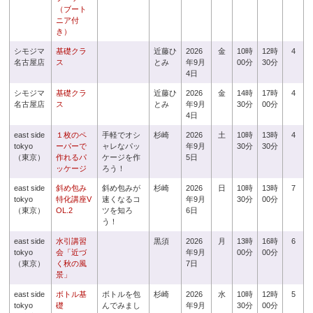
（ブート
ニア付
き）
シモジマ
基礎クラ
近藤ひ
2026
金
10時
12時
4
名古屋店
ス
とみ
年9月
00分
30分
4日
シモジマ
基礎クラ
近藤ひ
2026
金
14時
17時
4
名古屋店
ス
とみ
年9月
30分
00分
4日
east side
１枚のペ
手軽でオシ
杉崎
2026
土
10時
13時
4
tokyo
ーパーで
ャレなパッ
年9月
30分
30分
（東京）
作れるパ
ケージを作
5日
ッケージ
ろう！
east side
斜め包み
斜め包みが
杉崎
2026
日
10時
13時
7
tokyo
特化講座V
速くなるコ
年9月
30分
00分
（東京）
OL.2
ツを知ろ
6日
う！
east side
水引講習
黒須
2026
月
13時
16時
6
tokyo
会「近づ
年9月
00分
00分
（東京）
く秋の風
7日
景」
east side
ボトル基
ボトルを包
杉崎
2026
水
10時
12時
5
tokyo
礎
んでみまし
年9月
30分
00分