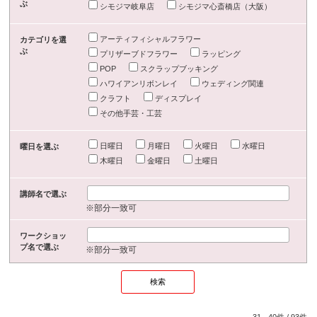
ぶ
シモジマ岐阜店
シモジマ心斎橋店（大阪）
アーティフィシャルフラワー
カテゴリを選
ぶ
プリザーブドフラワー
ラッピング
POP
スクラップブッキング
ハワイアンリボンレイ
ウェディング関連
クラフト
ディスプレイ
その他手芸・工芸
日曜日
月曜日
火曜日
水曜日
曜日を選ぶ
木曜日
金曜日
土曜日
講師名で選ぶ
※部分一致可
ワークショッ
プ名で選ぶ
※部分一致可