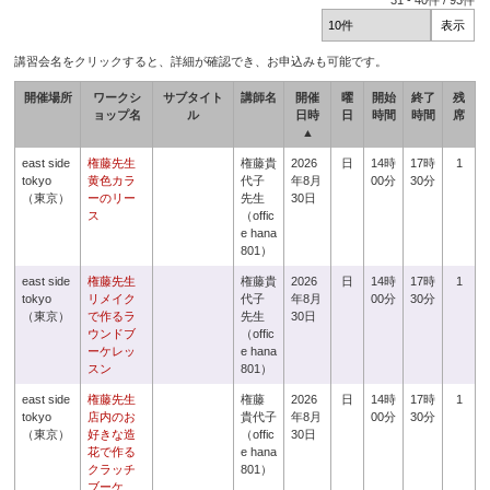
31
-
40
件 /
93
件
講習会名をクリックすると、詳細が確認でき、お申込みも可能です。
開催場所
ワークシ
サブタイト
講師名
開催
曜
開始
終了
残
ョップ名
ル
日時
日
時間
時間
席
▲
east side
権藤先生
権藤貴
2026
日
14時
17時
1
tokyo
黄色カラ
代子
年8月
00分
30分
（東京）
ーのリー
先生
30日
ス
（offic
e hana
801）
east side
権藤先生
権藤貴
2026
日
14時
17時
1
tokyo
リメイク
代子
年8月
00分
30分
（東京）
で作るラ
先生
30日
ウンドブ
（offic
ーケレッ
e hana
スン
801）
east side
権藤先生
権藤
2026
日
14時
17時
1
tokyo
店内のお
貴代子
年8月
00分
30分
（東京）
好きな造
（offic
30日
花で作る
e hana
クラッチ
801）
ブーケ