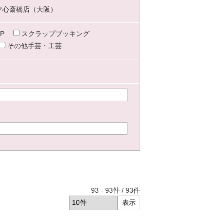
マ心斎橋店（大阪）
P
スクラップブッキング
その他手芸・工芸
93
-
93
件 /
93
件