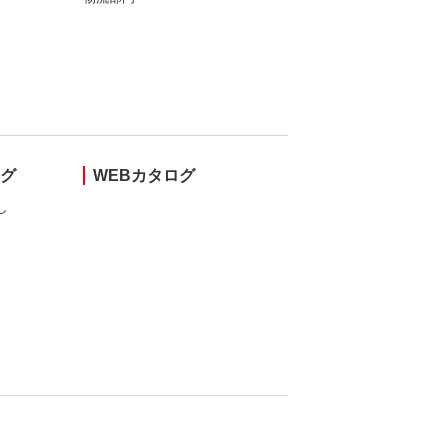
ング
WEBカタログ
し