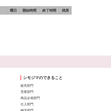
曜日
開始時間
終了時間
残席
シモジマのできること
販売部門
営業部門
商品企画部門
仕入部門
物流部門