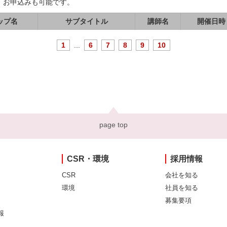
、お申込みも可能です。
ップ名
サブタイトル
講師名
開催日時
1
...
6
7
8
9
10
page top
CSR・環境
採用情報
CSR
会社を知る
環境
社員を知る
募集要項
報