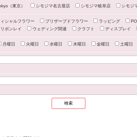
e tokyo（東京）
シモジマ名古屋店
シモジマ岐阜店
シモジ
ィシャルフラワー
プリザーブドフラワー
ラッピング
PO
リボンレイ
ウェディング関連
クラフト
ディスプレイ
月曜日
火曜日
水曜日
木曜日
金曜日
土曜日