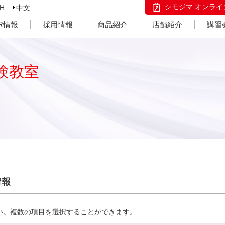
シモジマ オンライ
SH
中文
IR情報
採用情報
商品紹介
店舗紹介
講習
験教室
情報
い。複数の項目を選択することができます。