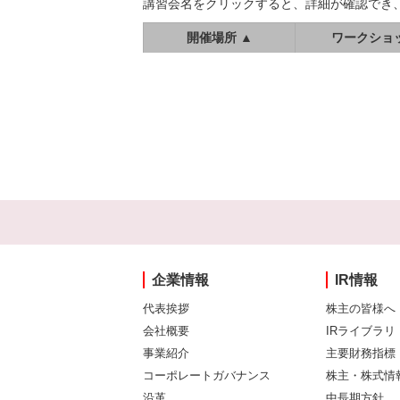
講習会名をクリックすると、詳細が確認でき
開催場所 ▲
ワークショ
企業情報
IR情報
代表挨拶
株主の皆様へ
会社概要
IRライブラリ
事業紹介
主要財務指標
コーポレートガバナンス
株主・株式情
沿革
中長期方針