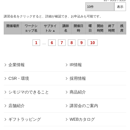
93
-
93
件 /
93
件
講習会名をクリックすると、詳細が確認でき、お申込みも可能です。
開催場所
ワークシ
サブタイ
講師
開催日
曜
開始
終了
残
ョップ名
トル ▲
名
時
日
時間
時間
席
1
...
6
7
8
9
10
企業情報
IR情報
CSR・環境
採用情報
シモジマのできること
商品紹介
店舗紹介
講習会のご案内
ギフトラッピング
WEBカタログ