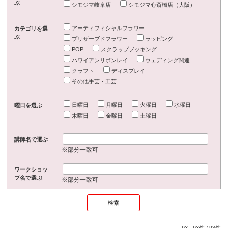
ぶ
シモジマ岐阜店
シモジマ心斎橋店（大阪）
アーティフィシャルフラワー
カテゴリを選
ぶ
プリザーブドフラワー
ラッピング
POP
スクラップブッキング
ハワイアンリボンレイ
ウェディング関連
クラフト
ディスプレイ
その他手芸・工芸
日曜日
月曜日
火曜日
水曜日
曜日を選ぶ
木曜日
金曜日
土曜日
講師名で選ぶ
※部分一致可
ワークショッ
プ名で選ぶ
※部分一致可