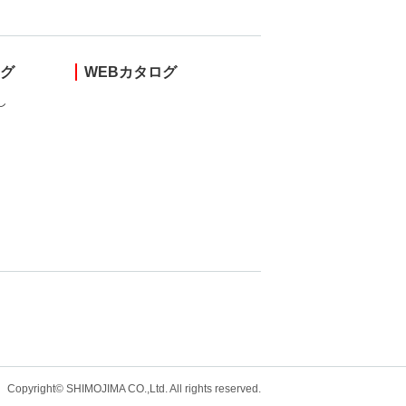
ング
WEBカタログ
し
Copyright© SHIMOJIMA CO.,Ltd. All rights
reserved.