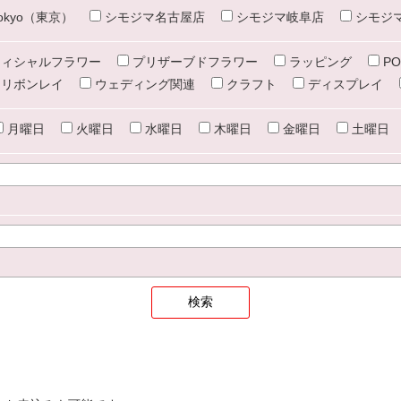
e tokyo（東京）
シモジマ名古屋店
シモジマ岐阜店
シモジ
ィシャルフラワー
プリザーブドフラワー
ラッピング
PO
リボンレイ
ウェディング関連
クラフト
ディスプレイ
月曜日
火曜日
水曜日
木曜日
金曜日
土曜日