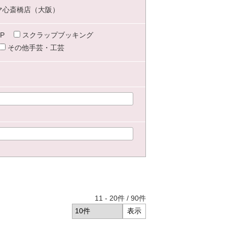
マ心斎橋店（大阪）
P
スクラップブッキング
その他手芸・工芸
11
-
20
件 /
90
件