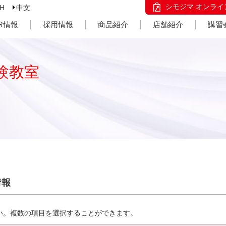
シモジマ オンライ
SH
中文
IR情報
採用情報
商品紹介
店舗紹介
講習
験教室
情報
い。複数の項目を選択することができます。