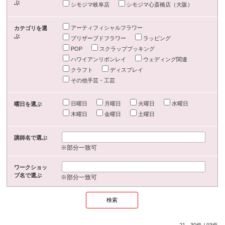
ぶ
シモジマ岐阜店
シモジマ心斎橋店（大阪）
アーティフィシャルフラワー
カテゴリを選
ぶ
プリザーブドフラワー
ラッピング
POP
スクラップブッキング
ハワイアンリボンレイ
ウェディング関連
クラフト
ディスプレイ
その他手芸・工芸
日曜日
月曜日
火曜日
水曜日
曜日を選ぶ
木曜日
金曜日
土曜日
講師名で選ぶ
※部分一致可
ワークショッ
プ名で選ぶ
※部分一致可