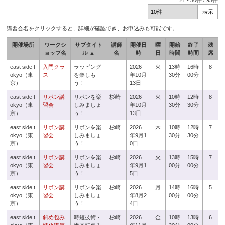
21
-
30
件 /
93
件
講習会名をクリックすると、詳細が確認でき、お申込みも可能です。
開催場所
ワークシ
サブタイト
講師
開催日
曜
開始
終了
残
ョップ名
ル ▲
名
時
日
時間
時間
席
east side t
入門クラ
ラッピング
2026
火
13時
16時
8
okyo（東
ス
を楽しも
年10月
30分
00分
京）
う！
13日
east side t
リボン講
リボンを楽
杉崎
2026
火
10時
12時
8
okyo（東
習会
しみましょ
年10月
30分
30分
京）
う！
13日
east side t
リボン講
リボンを楽
杉崎
2026
木
10時
12時
7
okyo（東
習会
しみましょ
年9月1
30分
30分
京）
う！
0日
east side t
リボン講
リボンを楽
杉崎
2026
火
13時
15時
7
okyo（東
習会
しみましょ
年9月1
00分
00分
京）
う！
5日
east side t
リボン講
リボンを楽
杉崎
2026
月
14時
16時
5
okyo（東
習会
しみましょ
年8月2
00分
00分
京）
う！
4日
east side t
斜め包み
時短技術・
杉崎
2026
金
10時
13時
6