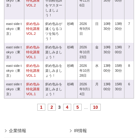
okyo（東
特化講座
半回転包み
年11月
30分
00分
京）
VOL.2
をマスター
6日
しましょ
う！
east side t
斜め包み
斜め包みが
杉崎
2026
日
10時
13時
7
okyo（東
特化講座
速くなるコ
年9月6
30分
00分
京）
VOL.2
ツを知ろ
日
う！
east side t
斜め包み
斜め包みを
杉崎
2026
金
10時
13時
7
okyo（東
特化講座
楽しみまし
年10月
30分
00分
京）
VOL.1
ょう！
23日
east side t
斜め包み
斜め包みを
杉崎
2026
水
13時
15時
8
okyo（東
特化講座
楽しみまし
年10月
00分
30分
京）
VOL.1
ょう！
28日
east side t
斜め包み
斜め包みを
杉崎
2026
月
13時
15時
6
okyo（東
特化講座
楽しみまし
年9月1
00分
30分
京）
VOL.1
ょう！
4日
1
2
3
4
5
...
10
企業情報
IR情報