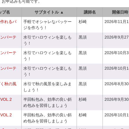
、お申込みも可能です。
ップ名
サブタイトル ▲
講師名
開催日時
で作れるパ
手軽でオシャレなパッケー
杉崎
2026年11月
ジを作ろう！
ィンパーテ
水引でハロウィンを楽しも
黒須
2026年9月2
う！
ィンパーテ
水引でハロウィンを楽しも
黒須
2026年10月
う！
ィンパーテ
水引でハロウィンを楽しも
黒須
2026年10月
う！
づく秋の風
水引で秋の風景を楽しみま
黒須
2026年8月3
しょう！
OL.2
半回転包み、効率の良い斜
杉崎
2026年9月3
め包みを習得しましょう
OL.2
半回転包み、効率の良い斜
杉崎
2026年10月
め包みを習得しましょう