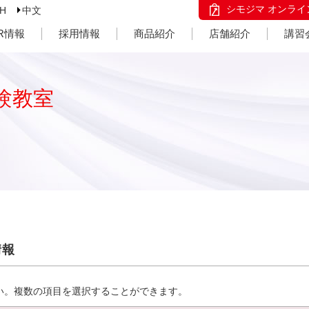
シモジマ オンライ
SH
中文
IR情報
採用情報
商品紹介
店舗紹介
講習
験教室
情報
い。複数の項目を選択することができます。