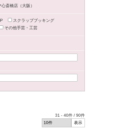
マ心斎橋店（大阪）
P
スクラップブッキング
その他手芸・工芸
31
-
40
件 /
90
件