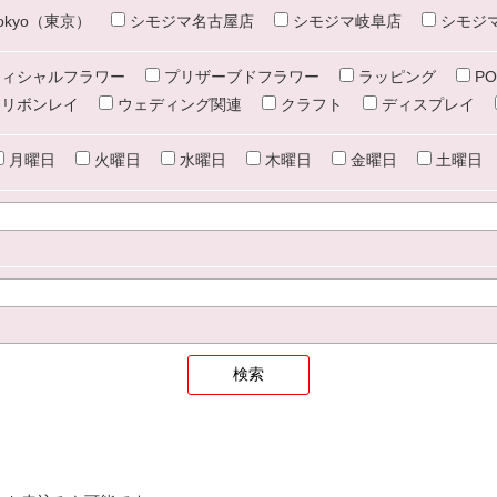
e tokyo（東京）
シモジマ名古屋店
シモジマ岐阜店
シモジ
ィシャルフラワー
プリザーブドフラワー
ラッピング
PO
リボンレイ
ウェディング関連
クラフト
ディスプレイ
月曜日
火曜日
水曜日
木曜日
金曜日
土曜日