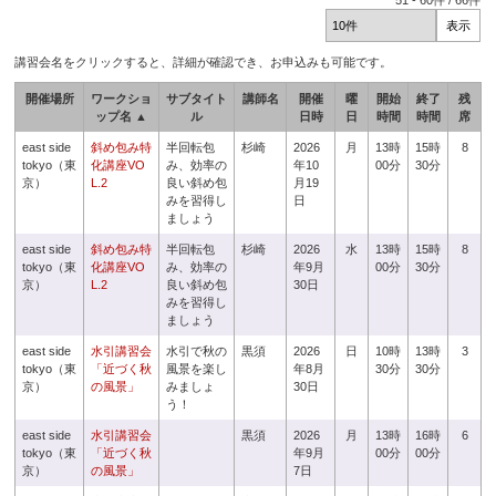
51
-
60
件 /
66
件
講習会名をクリックすると、詳細が確認でき、お申込みも可能です。
開催場所
ワークショ
サブタイト
講師名
開催
曜
開始
終了
残
ップ名 ▲
ル
日時
日
時間
時間
席
east side
斜め包み特
半回転包
杉崎
2026
月
13時
15時
8
tokyo（東
化講座VO
み、効率の
年10
00分
30分
京）
L.2
良い斜め包
月19
みを習得し
日
ましょう
east side
斜め包み特
半回転包
杉崎
2026
水
13時
15時
8
tokyo（東
化講座VO
み、効率の
年9月
00分
30分
京）
L.2
良い斜め包
30日
みを習得し
ましょう
east side
水引講習会
水引で秋の
黒須
2026
日
10時
13時
3
tokyo（東
「近づく秋
風景を楽し
年8月
30分
30分
京）
の風景」
みましょ
30日
う！
east side
水引講習会
黒須
2026
月
13時
16時
6
tokyo（東
「近づく秋
年9月
00分
00分
京）
の風景」
7日