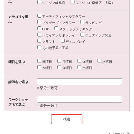
ぶ
シモジマ岐阜店
シモジマ心斎橋店（大阪）
アーティフィシャルフラワー
カテゴリを選
ぶ
プリザーブドフラワー
ラッピング
POP
スクラップブッキング
ハワイアンリボンレイ
ウェディング関連
クラフト
ディスプレイ
その他手芸・工芸
日曜日
月曜日
火曜日
水曜日
曜日を選ぶ
木曜日
金曜日
土曜日
講師名で選ぶ
※部分一致可
ワークショッ
プ名で選ぶ
※部分一致可