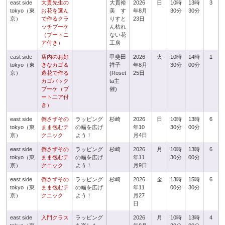
east side
大貫先生の
大貫裕
2026
日
10時
13時
3
tokyo（東
お花を選ん
美 す
年8月
30分
30分
京）
で作るクラ
りすと
23日
ッチブーケ
ん枯れ
（ブートニ
ない花
ア付き）
工房
east side
店内のお好
甲斐田
2026
火
10時
14時
1
tokyo（東
きなカゴ＆
祥子
年8月
30分
00分
京）
造花で作る
(Roset
25日
カゴバック
ta主
ブーケ（ブ
催)
ート二ア付
き）
east side
倒さずその
ラッピング
杉崎
2026
日
10時
13時
6
tokyo（東
まま包むテ
の幅を広げ
年10
30分
00分
京）
クニック
よう！
月4日
east side
倒さずその
ラッピング
杉崎
2026
月
10時
13時
6
tokyo（東
まま包むテ
の幅を広げ
年11
30分
00分
京）
クニック
よう！
月9日
east side
倒さずその
ラッピング
杉崎
2026
金
13時
15時
6
tokyo（東
まま包むテ
の幅を広げ
年11
00分
30分
京）
クニック
よう！
月27
日
east side
入門クラス
ラッピング
2026
月
10時
13時
4