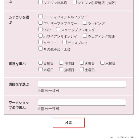
ぶ
シモジマ岐阜店
シモジマ心斎橋店（大阪）
アーティフィシャルフラワー
カテゴリを選
ぶ
プリザーブドフラワー
ラッピング
POP
スクラップブッキング
ハワイアンリボンレイ
ウェディング関連
クラフト
ディスプレイ
その他手芸・工芸
日曜日
月曜日
火曜日
水曜日
曜日を選ぶ
木曜日
金曜日
土曜日
講師名で選ぶ
※部分一致可
ワークショッ
プ名で選ぶ
※部分一致可