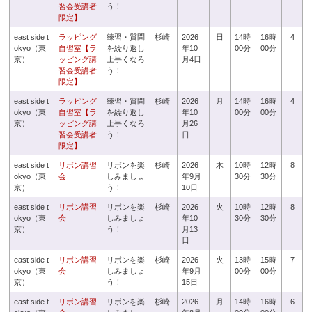
習会受講者
う！
限定】
east side t
ラッピング
練習・質問
杉崎
2026
日
14時
16時
4
okyo（東
自習室【ラ
を繰り返し
年10
00分
00分
京）
ッピング講
上手くなろ
月4日
習会受講者
う！
限定】
east side t
ラッピング
練習・質問
杉崎
2026
月
14時
16時
4
okyo（東
自習室【ラ
を繰り返し
年10
00分
00分
京）
ッピング講
上手くなろ
月26
習会受講者
う！
日
限定】
east side t
リボン講習
リボンを楽
杉崎
2026
木
10時
12時
8
okyo（東
会
しみましょ
年9月
30分
30分
京）
う！
10日
east side t
リボン講習
リボンを楽
杉崎
2026
火
10時
12時
8
okyo（東
会
しみましょ
年10
30分
30分
京）
う！
月13
日
east side t
リボン講習
リボンを楽
杉崎
2026
火
13時
15時
7
okyo（東
会
しみましょ
年9月
00分
00分
京）
う！
15日
east side t
リボン講習
リボンを楽
杉崎
2026
月
14時
16時
6