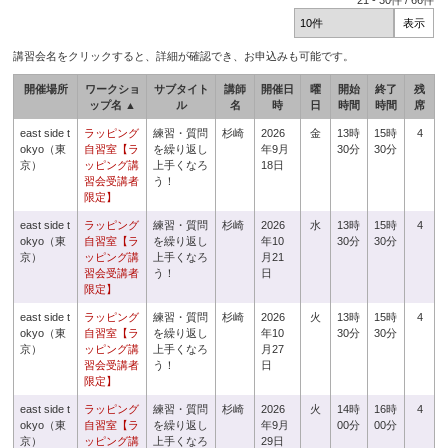
21
-
30
件 /
66
件
講習会名をクリックすると、詳細が確認でき、お申込みも可能です。
開催場所
ワークショ
サブタイト
講師
開催日
曜
開始
終了
残
ップ名 ▲
ル
名
時
日
時間
時間
席
east side t
ラッピング
練習・質問
杉崎
2026
金
13時
15時
4
okyo（東
自習室【ラ
を繰り返し
年9月
30分
30分
京）
ッピング講
上手くなろ
18日
習会受講者
う！
限定】
east side t
ラッピング
練習・質問
杉崎
2026
水
13時
15時
4
okyo（東
自習室【ラ
を繰り返し
年10
30分
30分
京）
ッピング講
上手くなろ
月21
習会受講者
う！
日
限定】
east side t
ラッピング
練習・質問
杉崎
2026
火
13時
15時
4
okyo（東
自習室【ラ
を繰り返し
年10
30分
30分
京）
ッピング講
上手くなろ
月27
習会受講者
う！
日
限定】
east side t
ラッピング
練習・質問
杉崎
2026
火
14時
16時
4
okyo（東
自習室【ラ
を繰り返し
年9月
00分
00分
京）
ッピング講
上手くなろ
29日