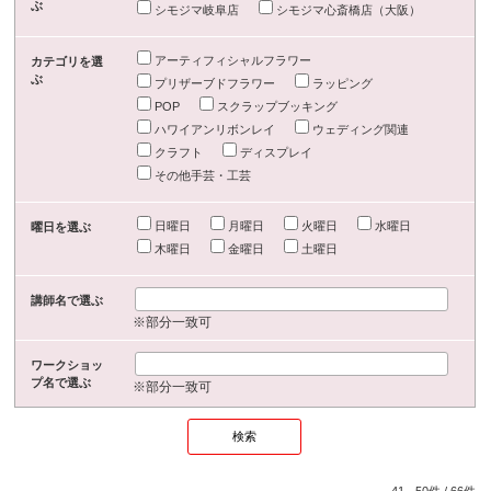
ぶ
シモジマ岐阜店
シモジマ心斎橋店（大阪）
アーティフィシャルフラワー
カテゴリを選
ぶ
プリザーブドフラワー
ラッピング
POP
スクラップブッキング
ハワイアンリボンレイ
ウェディング関連
クラフト
ディスプレイ
その他手芸・工芸
日曜日
月曜日
火曜日
水曜日
曜日を選ぶ
木曜日
金曜日
土曜日
講師名で選ぶ
※部分一致可
ワークショッ
プ名で選ぶ
※部分一致可