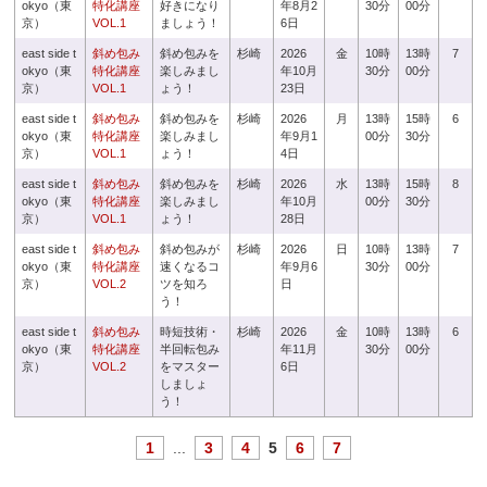
okyo（東
特化講座
好きになり
年8月2
30分
00分
京）
VOL.1
ましょう！
6日
east side t
斜め包み
斜め包みを
杉崎
2026
金
10時
13時
7
okyo（東
特化講座
楽しみまし
年10月
30分
00分
京）
VOL.1
ょう！
23日
east side t
斜め包み
斜め包みを
杉崎
2026
月
13時
15時
6
okyo（東
特化講座
楽しみまし
年9月1
00分
30分
京）
VOL.1
ょう！
4日
east side t
斜め包み
斜め包みを
杉崎
2026
水
13時
15時
8
okyo（東
特化講座
楽しみまし
年10月
00分
30分
京）
VOL.1
ょう！
28日
east side t
斜め包み
斜め包みが
杉崎
2026
日
10時
13時
7
okyo（東
特化講座
速くなるコ
年9月6
30分
00分
京）
VOL.2
ツを知ろ
日
う！
east side t
斜め包み
時短技術・
杉崎
2026
金
10時
13時
6
okyo（東
特化講座
半回転包み
年11月
30分
00分
京）
VOL.2
をマスター
6日
しましょ
う！
1
...
3
4
5
6
7