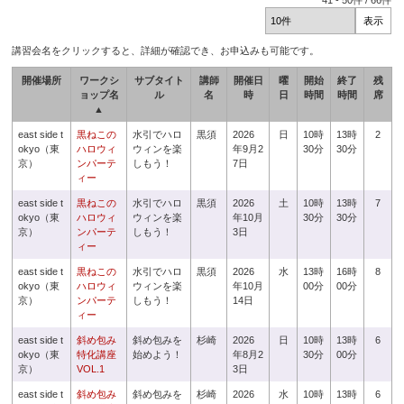
41
-
50
件 /
66
件
講習会名をクリックすると、詳細が確認でき、お申込みも可能です。
開催場所
ワークシ
サブタイト
講師
開催日
曜
開始
終了
残
ョップ名
ル
名
時
日
時間
時間
席
▲
east side t
黒ねこの
水引でハロ
黒須
2026
日
10時
13時
2
okyo（東
ハロウィ
ウィンを楽
年9月2
30分
30分
京）
ンパーテ
しもう！
7日
ィー
east side t
黒ねこの
水引でハロ
黒須
2026
土
10時
13時
7
okyo（東
ハロウィ
ウィンを楽
年10月
30分
30分
京）
ンパーテ
しもう！
3日
ィー
east side t
黒ねこの
水引でハロ
黒須
2026
水
13時
16時
8
okyo（東
ハロウィ
ウィンを楽
年10月
00分
00分
京）
ンパーテ
しもう！
14日
ィー
east side t
斜め包み
斜め包みを
杉崎
2026
日
10時
13時
6
okyo（東
特化講座
始めよう！
年8月2
30分
00分
京）
VOL.1
3日
east side t
斜め包み
斜め包みを
杉崎
2026
水
10時
13時
6