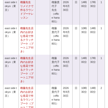
east side t
権藤先生
権藤貴
2026
日
14時
17時
1
okyo（東
リメイクで
代子
年8月
00分
30分
京）
作るラウン
先生
30日
ドブーケレ
（offic
ッスン
e hana
801）
east side t
権藤先生店
権藤
2026
日
10時
14時
1
okyo（東
内のお好き
貴代子
年8月
30分
00分
京）
な造花で作
（offic
30日
るクラッチ
e hana
ブーケ（ブ
801）
ートニア付
き）
east side t
権藤先生店
権藤
2026
日
14時
17時
1
okyo（東
内のお好き
貴代子
年8月
00分
30分
京）
な造花で作
（offic
30日
るクラッチ
e hana
ブーケ（ブ
801）
ートニア付
き）
east side t
権藤先生店
権藤
2026
日
10時
14時
2
okyo（東
内のお好き
貴代子
年8月
30分
00分
京）
な造花で作
（offic
30日
るラウンド
e hana
ブーケ（ブ
801）
ートニア付