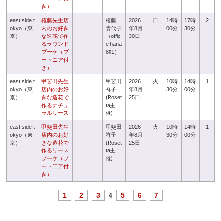
き）
east side t
権藤先生店
権藤
2026
日
14時
17時
2
okyo（東
内のお好き
貴代子
年8月
00分
30分
京）
な造花で作
（offic
30日
るラウンド
e hana
ブーケ（ブ
801）
ートニア付
き）
east side t
甲斐田先生
甲斐田
2026
火
10時
14時
1
okyo（東
店内のお好
祥子
年8月
30分
00分
京）
きな造花で
(Roset
25日
作るナチュ
ta主
ラルリース
催)
east side t
甲斐田先生
甲斐田
2026
火
10時
14時
1
okyo（東
店内のお好
祥子
年8月
30分
00分
京）
きな造花で
(Roset
25日
作るリース
ta主
ブーケ（ブ
催)
ート二ア付
き）
1
2
3
4
5
6
7