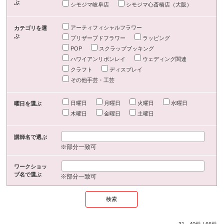
ぶ
シモジマ岐阜店
シモジマ心斎橋店（大阪）
アーティフィシャルフラワー
カテゴリを選
ぶ
プリザーブドフラワー
ラッピング
POP
スクラップブッキング
ハワイアンリボンレイ
ウェディング関連
クラフト
ディスプレイ
その他手芸・工芸
日曜日
月曜日
火曜日
水曜日
曜日を選ぶ
木曜日
金曜日
土曜日
講師名で選ぶ
※部分一致可
ワークショッ
プ名で選ぶ
※部分一致可