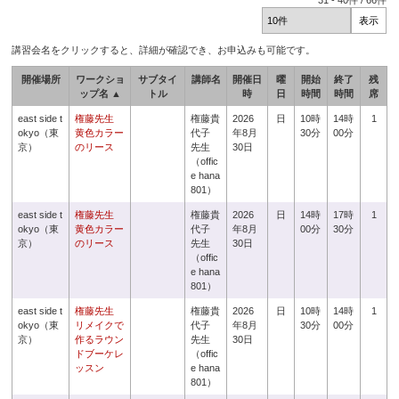
31
-
40
件 /
66
件
講習会名をクリックすると、詳細が確認でき、お申込みも可能です。
開催場所
ワークショ
サブタイ
講師名
開催日
曜
開始
終了
残
ップ名 ▲
トル
時
日
時間
時間
席
east side t
権藤先生
権藤貴
2026
日
10時
14時
1
okyo（東
黄色カラー
代子
年8月
30分
00分
京）
のリース
先生
30日
（offic
e hana
801）
east side t
権藤先生
権藤貴
2026
日
14時
17時
1
okyo（東
黄色カラー
代子
年8月
00分
30分
京）
のリース
先生
30日
（offic
e hana
801）
east side t
権藤先生
権藤貴
2026
日
10時
14時
1
okyo（東
リメイクで
代子
年8月
30分
00分
京）
作るラウン
先生
30日
ドブーケレ
（offic
ッスン
e hana
801）