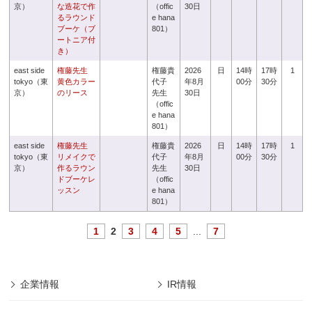
京）
な造花で作
（offic
30日
るラウンド
e hana
ブーケ（ブ
801）
ートニア付
き）
east side
権藤先生
権藤貴
2026
日
14時
17時
1
tokyo（東
黄色カラー
代子
年8月
00分
30分
京）
のリース
先生
30日
（offic
e hana
801）
east side
権藤先生
権藤貴
2026
日
14時
17時
1
tokyo（東
リメイクで
代子
年8月
00分
30分
京）
作るラウン
先生
30日
ドブーケレ
（offic
ッスン
e hana
801）
1
2
3
4
5
...
7
企業情報
IR情報