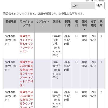
31
-
40
件 /
66
件
講習会名をクリックすると、詳細が確認でき、お申込みも可能です。
開催場所
ワークショ
サブタイト
講師名
開催
曜
開始
終了
残
ップ名
ル
日時
日
時間
時間
席
▲
east side
権藤先生
権藤貴
2026
日
10時
14時
1
tokyo（東
リメイクで
代子
年8月
30分
00分
京）
作るラウン
先生
30日
ドブーケレ
（offic
ッスン
e hana
801）
east side
権藤先生店
権藤
2026
日
10時
14時
1
tokyo（東
内のお好き
貴代子
年8月
30分
00分
京）
な造花で作
（offic
30日
るクラッチ
e hana
ブーケ（ブ
801）
ートニア付
き）
east side
権藤先生店
権藤
2026
日
10時
14時
2
tokyo（東
内のお好き
貴代子
年8月
30分
00分
京）
な造花で作
（offic
30日
るラウンド
e hana
ブーケ（ブ
801）