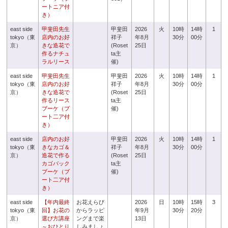
ートニア付
き）
east side
甲斐田先生
甲斐田
2026
火
10時
14時
1
tokyo（東
店内のお好
祥子
年8月
30分
00分
京）
きな造花で
(Roset
25日
作るナチュ
ta主
ラルリース
催)
east side
甲斐田先生
甲斐田
2026
火
10時
14時
1
tokyo（東
店内のお好
祥子
年8月
30分
00分
京）
きな造花で
(Roset
25日
作るリース
ta主
ブーケ（ブ
催)
ート二ア付
き）
east side
店内のお好
甲斐田
2026
火
10時
14時
1
tokyo（東
きなカゴ＆
祥子
年8月
30分
00分
京）
造花で作る
(Roset
25日
カゴバック
ta主
ブーケ（ブ
催)
ート二ア付
き）
east side
【年内最終
お花えらび
2026
日
10時
15時
3
tokyo（東
回】お花の
からラッピ
年9月
30分
20分
京）
選び方講座
ングまで楽
13日
～おひとり
しみましょ