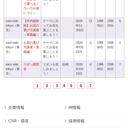
で選べるノ
う！
ウハウが身
につく～
east side
【年内最終
テーマに沿
2026
日
10時
15時
5
tokyo（東
回】お花の
ってお花を
年11
30分
20分
京）
選び方講座
選ぶことを
月8日
～実践編～
楽しもう！
east side
お花の選び
テーマに沿
2026
土
10時
15時
2
tokyo（東
方講座～実
ってお花を
年8月
30分
20分
京）
践編～
選ぶことを
22日
楽しもう！
east side
リボン講習
リボンを楽
杉崎
2026
火
13時
15時
7
tokyo（東
会
しみましょ
年9月
00分
00分
京）
う！
15日
1
2
3
4
5
6
7
企業情報
IR情報
CSR・環境
採用情報