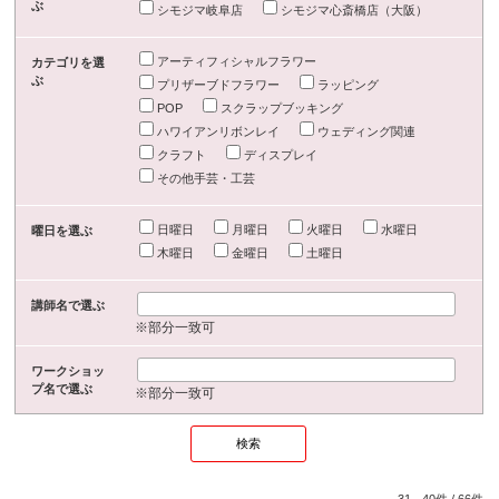
ぶ
シモジマ岐阜店
シモジマ心斎橋店（大阪）
アーティフィシャルフラワー
カテゴリを選
ぶ
プリザーブドフラワー
ラッピング
POP
スクラップブッキング
ハワイアンリボンレイ
ウェディング関連
クラフト
ディスプレイ
その他手芸・工芸
日曜日
月曜日
火曜日
水曜日
曜日を選ぶ
木曜日
金曜日
土曜日
講師名で選ぶ
※部分一致可
ワークショッ
プ名で選ぶ
※部分一致可