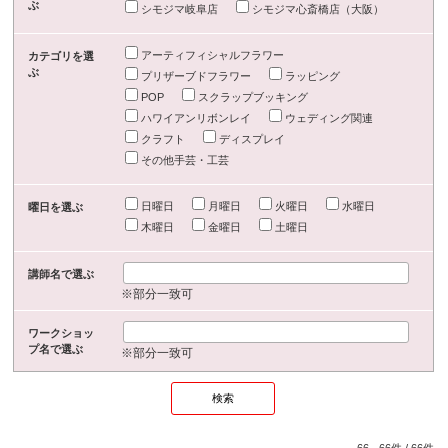
ぶ
シモジマ岐阜店
シモジマ心斎橋店（大阪）
アーティフィシャルフラワー
カテゴリを選
ぶ
プリザーブドフラワー
ラッピング
POP
スクラップブッキング
ハワイアンリボンレイ
ウェディング関連
クラフト
ディスプレイ
その他手芸・工芸
日曜日
月曜日
火曜日
水曜日
曜日を選ぶ
木曜日
金曜日
土曜日
講師名で選ぶ
※部分一致可
ワークショッ
プ名で選ぶ
※部分一致可