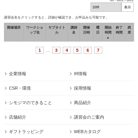
66
-
66
件 /
66
件
講習会名をクリックすると、詳細が確認でき、お申込みも可能です。
開催場所
ワークショ
サブタイト
講師
開催
曜
開始
終了
残
ップ名
ル
名
日時
日
時間
時間
席
▲
1
...
3
4
5
6
7
企業情報
IR情報
CSR・環境
採用情報
シモジマのできること
商品紹介
店舗紹介
講習会のご案内
ギフトラッピング
WEBカタログ