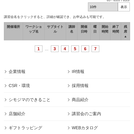
63
-
63
件 /
63
件
講習会名をクリックすると、詳細が確認でき、お申込みも可能です。
開催場所
ワークショ
サブタイト
講師
開催
曜
開始
終了
残
ップ名
ル
名
日時
日
時間
時間
席
▲
1
...
3
4
5
6
7
企業情報
IR情報
CSR・環境
採用情報
シモジマのできること
商品紹介
店舗紹介
講習会のご案内
ギフトラッピング
WEBカタログ