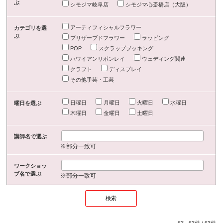
ぶ
シモジマ岐阜店
シモジマ心斎橋店（大阪）
アーティフィシャルフラワー
カテゴリを選
ぶ
プリザーブドフラワー
ラッピング
POP
スクラップブッキング
ハワイアンリボンレイ
ウェディング関連
クラフト
ディスプレイ
その他手芸・工芸
日曜日
月曜日
火曜日
水曜日
曜日を選ぶ
木曜日
金曜日
土曜日
講師名で選ぶ
※部分一致可
ワークショッ
プ名で選ぶ
※部分一致可