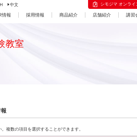
シモジマ オンライ
SH
中文
IR情報
採用情報
商品紹介
店舗紹介
講習
験教室
情報
い。複数の項目を選択することができます。