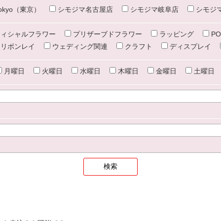
e tokyo（東京）
シモジマ名古屋店
シモジマ岐阜店
シモジ
ィシャルフラワー
プリザーブドフラワー
ラッピング
PO
リボンレイ
ウェディング関連
クラフト
ディスプレイ
月曜日
火曜日
水曜日
木曜日
金曜日
土曜日