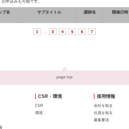
、お申込みも可能です。
ップ名
サブタイトル
講師名
開催日時
1
...
3
4
5
6
7
page top
CSR・環境
採用情報
CSR
会社を知る
環境
社員を知る
募集要項
報