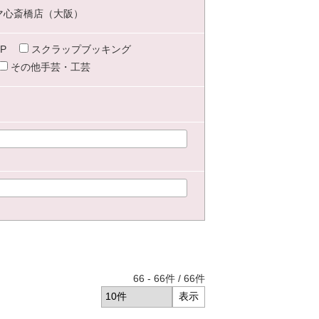
マ心斎橋店（大阪）
P
スクラップブッキング
その他手芸・工芸
66
-
66
件 /
66
件