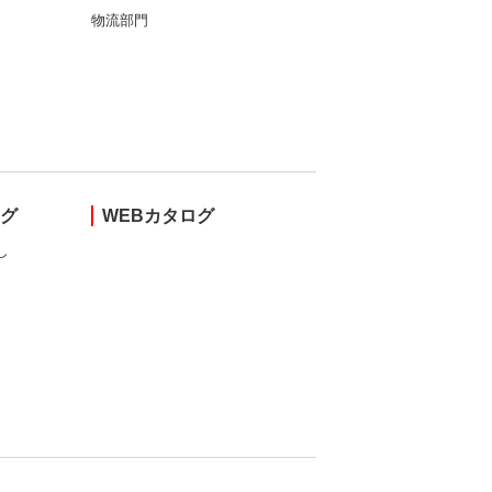
物流部門
ング
WEBカタログ
し