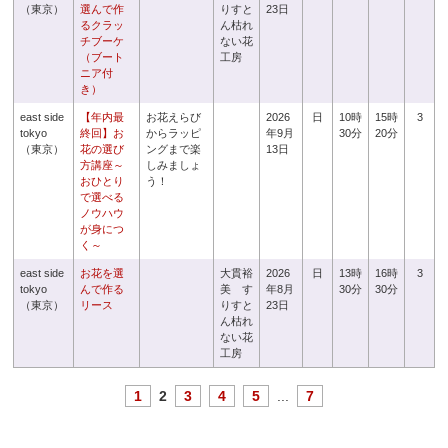
（東京）
選んで作
りすと
23日
るクラッ
ん枯れ
チブーケ
ない花
（ブート
工房
ニア付
き）
east side
【年内最
お花えらび
2026
日
10時
15時
3
tokyo
終回】お
からラッピ
年9月
30分
20分
（東京）
花の選び
ングまで楽
13日
方講座～
しみましょ
おひとり
う！
で選べる
ノウハウ
が身につ
く～
east side
お花を選
大貫裕
2026
日
13時
16時
3
tokyo
んで作る
美 す
年8月
30分
30分
（東京）
リース
りすと
23日
ん枯れ
ない花
工房
1
2
3
4
5
...
7