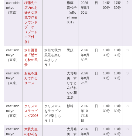
east side
権藤先生
権藤
2026
日
14時
17時
2
tokyo
店内のお
貴代子
年8月
00分
30分
（東京）
好きな造
（offic
30日
花で作る
e hana
ラウンド
801）
ブーケ
（ブート
ニア付
き）
east side
水引講習
水引で秋の
黒須
2026
日
10時
13時
3
tokyo
会「近づ
風景を楽し
年8月
30分
30分
（東京）
く秋の風
みましょ
30日
景」
う！
east side
お花を選
大貫裕
2026
日
10時
13時
3
tokyo
んで作る
美 す
年8月
30分
30分
（東京）
リース
りすと
23日
ん枯れ
ない花
工房
east side
クリスマ
クリスマス
杉崎
2026
日
10時
13時
3
tokyo
スラッピ
をラッピン
年10
30分
30分
（東京）
ング2026
グで楽しも
月18
う！！
日
east side
大貫先生
大貫裕
2026
日
10時
13時
3
tokyo
のお花を
美 す
年8月
30分
30分