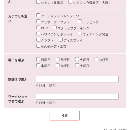
ぶ
シモジマ岐阜店
シモジマ心斎橋店（大阪）
アーティフィシャルフラワー
カテゴリを選
ぶ
プリザーブドフラワー
ラッピング
POP
スクラップブッキング
ハワイアンリボンレイ
ウェディング関連
クラフト
ディスプレイ
その他手芸・工芸
日曜日
月曜日
火曜日
水曜日
曜日を選ぶ
木曜日
金曜日
土曜日
講師名で選ぶ
※部分一致可
ワークショッ
プ名で選ぶ
※部分一致可