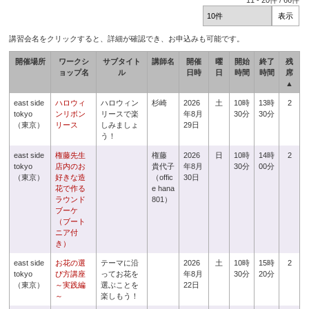
11
-
20
件 /
66
件
講習会名をクリックすると、詳細が確認でき、お申込みも可能です。
開催場所
ワークシ
サブタイト
講師名
開催
曜
開始
終了
残
ョップ名
ル
日時
日
時間
時間
席
▲
east side
ハロウィ
ハロウィン
杉崎
2026
土
10時
13時
2
tokyo
ンリボン
リースで楽
年8月
30分
30分
（東京）
リース
しみましょ
29日
う！
east side
権藤先生
権藤
2026
日
10時
14時
2
tokyo
店内のお
貴代子
年8月
30分
00分
（東京）
好きな造
（offic
30日
花で作る
e hana
ラウンド
801）
ブーケ
（ブート
ニア付
き）
east side
お花の選
テーマに沿
2026
土
10時
15時
2
tokyo
び方講座
ってお花を
年8月
30分
20分
（東京）
～実践編
選ぶことを
22日
～
楽しもう！