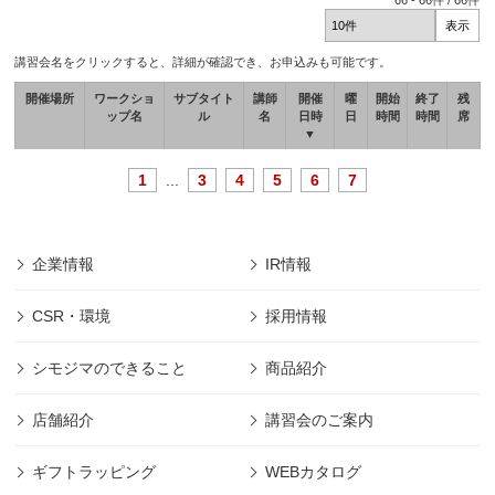
66
-
66
件 /
66
件
講習会名をクリックすると、詳細が確認でき、お申込みも可能です。
開催場所
ワークショ
サブタイト
講師
開催
曜
開始
終了
残
ップ名
ル
名
日時
日
時間
時間
席
▼
1
...
3
4
5
6
7
企業情報
IR情報
CSR・環境
採用情報
シモジマのできること
商品紹介
店舗紹介
講習会のご案内
ギフトラッピング
WEBカタログ