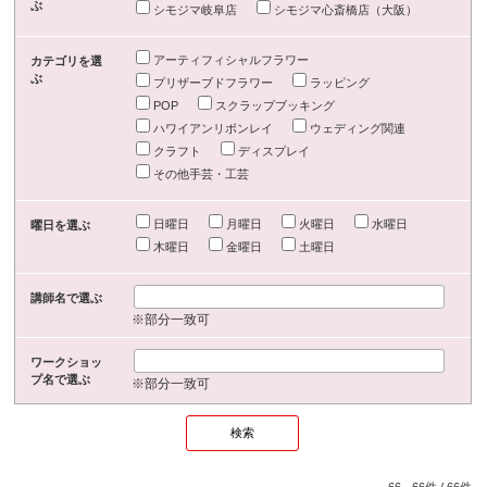
ぶ
シモジマ岐阜店
シモジマ心斎橋店（大阪）
アーティフィシャルフラワー
カテゴリを選
ぶ
プリザーブドフラワー
ラッピング
POP
スクラップブッキング
ハワイアンリボンレイ
ウェディング関連
クラフト
ディスプレイ
その他手芸・工芸
日曜日
月曜日
火曜日
水曜日
曜日を選ぶ
木曜日
金曜日
土曜日
講師名で選ぶ
※部分一致可
ワークショッ
プ名で選ぶ
※部分一致可