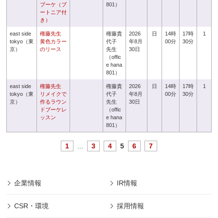
ブーケ（ブ
801）
ートニア付
き）
east side
権藤先生
権藤貴
2026
日
14時
17時
1
tokyo（東
黄色カラー
代子
年8月
00分
30分
京）
のリース
先生
30日
（offic
e hana
801）
east side
権藤先生
権藤貴
2026
日
14時
17時
1
tokyo（東
リメイクで
代子
年8月
00分
30分
京）
作るラウン
先生
30日
ドブーケレ
（offic
ッスン
e hana
801）
1
...
3
4
5
6
7
企業情報
IR情報
CSR・環境
採用情報