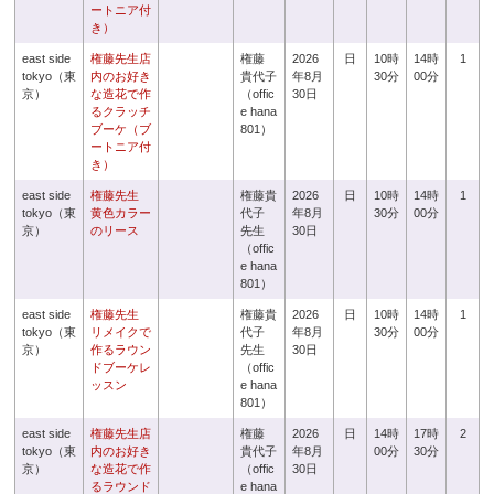
ートニア付
き）
east side
権藤先生店
権藤
2026
日
10時
14時
1
tokyo（東
内のお好き
貴代子
年8月
30分
00分
京）
な造花で作
（offic
30日
るクラッチ
e hana
ブーケ（ブ
801）
ートニア付
き）
east side
権藤先生
権藤貴
2026
日
10時
14時
1
tokyo（東
黄色カラー
代子
年8月
30分
00分
京）
のリース
先生
30日
（offic
e hana
801）
east side
権藤先生
権藤貴
2026
日
10時
14時
1
tokyo（東
リメイクで
代子
年8月
30分
00分
京）
作るラウン
先生
30日
ドブーケレ
（offic
ッスン
e hana
801）
east side
権藤先生店
権藤
2026
日
14時
17時
2
tokyo（東
内のお好き
貴代子
年8月
00分
30分
京）
な造花で作
（offic
30日
るラウンド
e hana