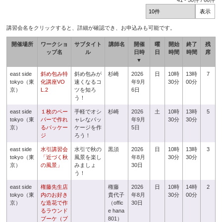
41
-
50
件 /
66
件
講習会名をクリックすると、詳細が確認でき、お申込みも可能です。
開催場所
ワークショ
サブタイト
講師名
開催
曜
開始
終了
残
ップ名
ル
日時
日
時間
時間
席
▼
east side
斜め包み特
斜め包みが
杉崎
2026
日
10時
13時
7
tokyo（東
化講座VO
速くなるコ
年9月
30分
00分
京）
L.2
ツを知ろ
6日
う！
east side
１枚のペー
手軽でオシ
杉崎
2026
土
10時
13時
5
tokyo（東
パーで作れ
ャレなパッ
年9月
30分
30分
京）
るパッケー
ケージを作
5日
ジ
ろう！
east side
水引講習会
水引で秋の
黒須
2026
日
10時
13時
3
tokyo（東
「近づく秋
風景を楽し
年8月
30分
30分
京）
の風景」
みましょ
30日
う！
east side
権藤先生店
権藤
2026
日
10時
14時
2
tokyo（東
内のお好き
貴代子
年8月
30分
00分
京）
な造花で作
（offic
30日
るラウンド
e hana
ブーケ（ブ
801）