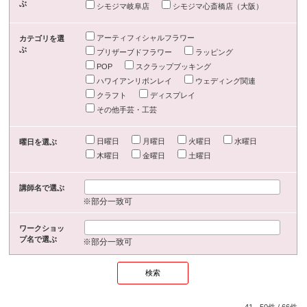
ぶ
シモジマ岐阜店
シモジマ心斎橋店（大阪）
アーティフィシャルフラワー
カテゴリを選
ぶ
プリザーブドフラワー
ラッピング
POP
スクラップブッキング
ハワイアンリボンレイ
ウェディング関連
クラフト
ディスプレイ
その他手芸・工芸
日曜日
月曜日
火曜日
水曜日
曜日を選ぶ
木曜日
金曜日
土曜日
講師名で選ぶ
※部分一致可
ワークショッ
プ名で選ぶ
※部分一致可