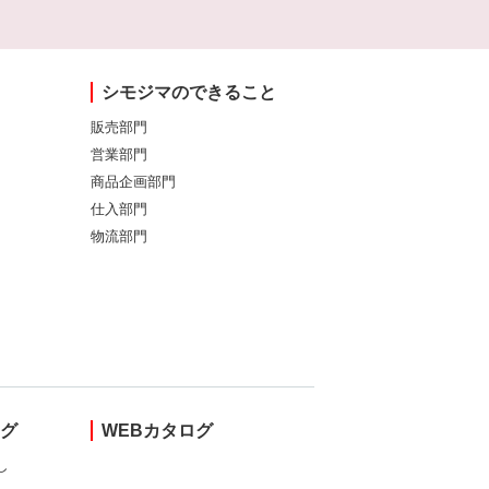
シモジマのできること
販売部門
営業部門
商品企画部門
仕入部門
物流部門
ング
WEBカタログ
し