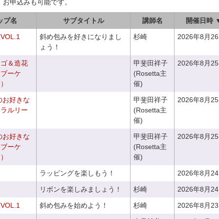
、お申込みも可能です。
ップ名
サブタイトル
講師名
開催日時 
OL.1
斜め包みを好きになりまし
杉崎
2026年8月2
ょう！
カゴ＆造花
甲斐田祥子
2026年8月2
クブーケ
(Rosetta主
き）
催)
のお好きな
甲斐田祥子
2026年8月2
ュラルリー
(Rosetta主
催)
のお好きな
甲斐田祥子
2026年8月2
スブーケ
(Rosetta主
き）
催)
ラッピングを楽しもう！
2026年8月2
リボンを楽しみましょう！
杉崎
2026年8月2
OL.1
斜め包みを始めよう！
杉崎
2026年8月2