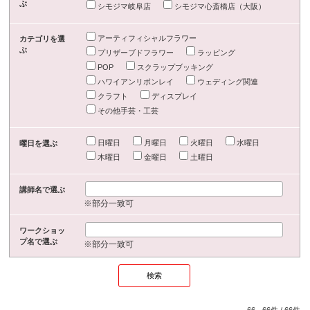
ぶ
シモジマ岐阜店
シモジマ心斎橋店（大阪）
アーティフィシャルフラワー
カテゴリを選
ぶ
プリザーブドフラワー
ラッピング
POP
スクラップブッキング
ハワイアンリボンレイ
ウェディング関連
クラフト
ディスプレイ
その他手芸・工芸
日曜日
月曜日
火曜日
水曜日
曜日を選ぶ
木曜日
金曜日
土曜日
講師名で選ぶ
※部分一致可
ワークショッ
プ名で選ぶ
※部分一致可