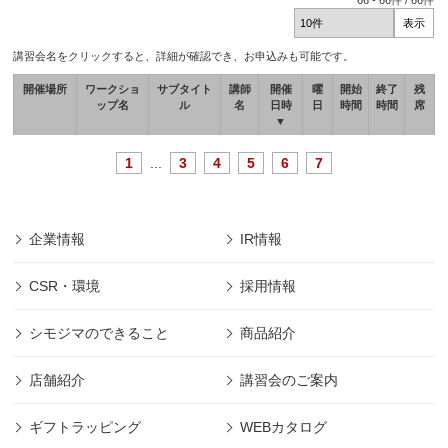
66
-
66
件 /
66
件
講習会名をクリックすると、詳細が確認でき、お申込みも可能です。
開催場所
ワークショ
サブタイト
講師
開催
曜
開始
終了
残
ップ名
ル
名
日時
日
時間
時間
席
▼
1
...
3
4
5
6
7
企業情報
IR情報
CSR・環境
採用情報
シモジマのできること
商品紹介
店舗紹介
講習会のご案内
ギフトラッピング
WEBカタログ