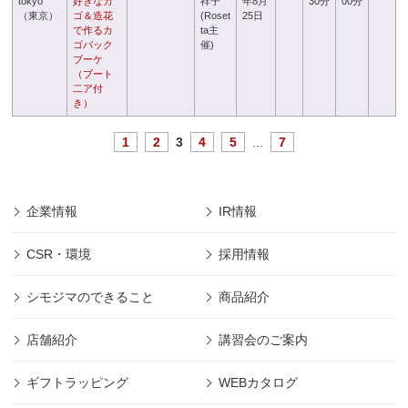
tokyo
好きなカ
祥子
年8月
30分
00分
（東京）
ゴ＆造花
(Roset
25日
で作るカ
ta主
ゴバック
催)
ブーケ
（ブート
二ア付
き）
1
2
3
4
5
...
7
企業情報
IR情報
CSR・環境
採用情報
シモジマのできること
商品紹介
店舗紹介
講習会のご案内
ギフトラッピング
WEBカタログ