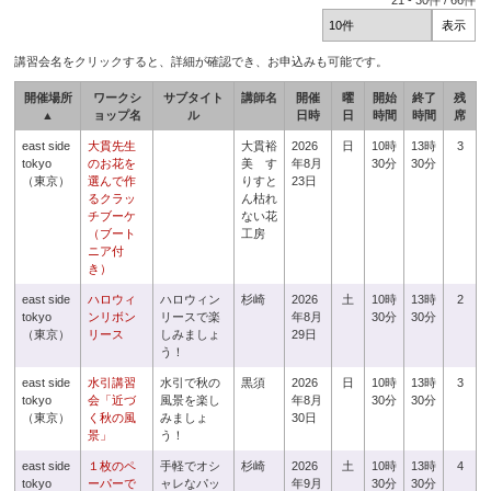
21
-
30
件 /
66
件
講習会名をクリックすると、詳細が確認でき、お申込みも可能です。
開催場所
ワークシ
サブタイト
講師名
開催
曜
開始
終了
残
▲
ョップ名
ル
日時
日
時間
時間
席
east side
大貫先生
大貫裕
2026
日
10時
13時
3
tokyo
のお花を
美 す
年8月
30分
30分
（東京）
選んで作
りすと
23日
るクラッ
ん枯れ
チブーケ
ない花
（ブート
工房
ニア付
き）
east side
ハロウィ
ハロウィン
杉崎
2026
土
10時
13時
2
tokyo
ンリボン
リースで楽
年8月
30分
30分
（東京）
リース
しみましょ
29日
う！
east side
水引講習
水引で秋の
黒須
2026
日
10時
13時
3
tokyo
会「近づ
風景を楽し
年8月
30分
30分
（東京）
く秋の風
みましょ
30日
景」
う！
east side
１枚のペ
手軽でオシ
杉崎
2026
土
10時
13時
4
tokyo
ーパーで
ャレなパッ
年9月
30分
30分