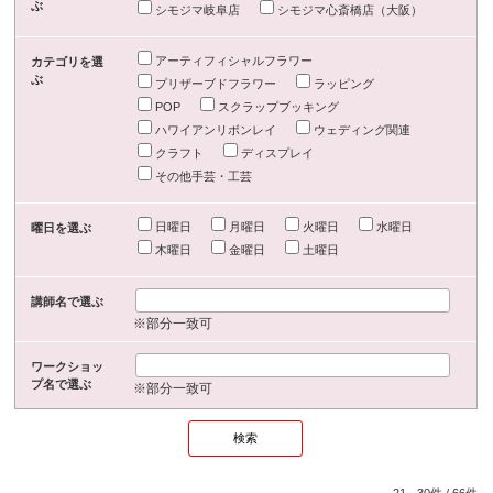
ぶ
シモジマ岐阜店
シモジマ心斎橋店（大阪）
アーティフィシャルフラワー
カテゴリを選
ぶ
プリザーブドフラワー
ラッピング
POP
スクラップブッキング
ハワイアンリボンレイ
ウェディング関連
クラフト
ディスプレイ
その他手芸・工芸
日曜日
月曜日
火曜日
水曜日
曜日を選ぶ
木曜日
金曜日
土曜日
講師名で選ぶ
※部分一致可
ワークショッ
プ名で選ぶ
※部分一致可