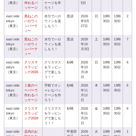
（東京）
作れるパ
ケージを作
5日
ッケージ
ろう！
east side
黒ねこの
水引でハロ
黒須
2026
日
10時
13時
2
tokyo
ハロウィ
ウィンを楽
年9月
30分
30分
（東京）
ンパーテ
しもう！
27日
ィー
east side
黒ねこの
水引でハロ
黒須
2026
土
10時
13時
7
tokyo
ハロウィ
ウィンを楽
年10
30分
30分
（東京）
ンパーテ
しもう！
月3日
ィー
east side
クリスマ
クリスマス
杉崎
2026
日
10時
13時
6
tokyo
スラッピ
をラッピン
年10
30分
30分
（東京）
ング2026
グで楽しも
月18
う！！
日
east side
１枚のペ
手軽でオシ
杉崎
2026
木
10時
13時
6
tokyo
ーパーで
ャレなパッ
年11
30分
30分
（東京）
作れるパ
ケージを作
月12
ッケージ
ろう！
日
east side
クリスマ
クリスマス
杉崎
2026
金
10時
13時
6
tokyo
スラッピ
をラッピン
年11
30分
30分
（東京）
ング2026
グで楽しも
月20
う！！
日
east side
店内のお
甲斐田
2026
火
10時
14時
1