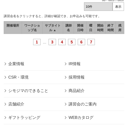
66
-
66
件 /
66
件
講習会名をクリックすると、詳細が確認でき、お申込みも可能です。
開催場所
ワークショ
サブタイト
講師
開催
曜
開始
終了
残
ップ名
ル ▲
名
日時
日
時間
時間
席
1
...
3
4
5
6
7
企業情報
IR情報
CSR・環境
採用情報
シモジマのできること
商品紹介
店舗紹介
講習会のご案内
ギフトラッピング
WEBカタログ