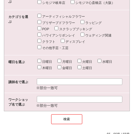
ぶ
シモジマ岐阜店
シモジマ心斎橋店（大阪）
アーティフィシャルフラワー
カテゴリを選
ぶ
プリザーブドフラワー
ラッピング
POP
スクラップブッキング
ハワイアンリボンレイ
ウェディング関連
クラフト
ディスプレイ
その他手芸・工芸
日曜日
月曜日
火曜日
水曜日
曜日を選ぶ
木曜日
金曜日
土曜日
講師名で選ぶ
※部分一致可
ワークショッ
プ名で選ぶ
※部分一致可