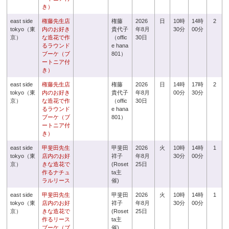
き）
east side
権藤先生店
権藤
2026
日
10時
14時
2
tokyo（東
内のお好き
貴代子
年8月
30分
00分
京）
な造花で作
（offic
30日
るラウンド
e hana
ブーケ（ブ
801）
ートニア付
き）
east side
権藤先生店
権藤
2026
日
14時
17時
2
tokyo（東
内のお好き
貴代子
年8月
00分
30分
京）
な造花で作
（offic
30日
るラウンド
e hana
ブーケ（ブ
801）
ートニア付
き）
east side
甲斐田先生
甲斐田
2026
火
10時
14時
1
tokyo（東
店内のお好
祥子
年8月
30分
00分
京）
きな造花で
(Roset
25日
作るナチュ
ta主
ラルリース
催)
east side
甲斐田先生
甲斐田
2026
火
10時
14時
1
tokyo（東
店内のお好
祥子
年8月
30分
00分
京）
きな造花で
(Roset
25日
作るリース
ta主
ブーケ（ブ
催)