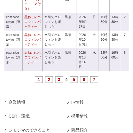
ート二ア付
き）
east side
黒ねこのハ
水引でハロ
黒須
2026
日
10時
13時
2
tokyo（東
ロウィンパ
ウィンを楽
年9月
30分
30分
京）
ーティー
しもう！
27日
east side
黒ねこのハ
水引でハロ
黒須
2026
土
10時
13時
7
tokyo（東
ロウィンパ
ウィンを楽
年10
30分
30分
京）
ーティー
しもう！
月3日
east side
黒ねこのハ
水引でハロ
黒須
2026
水
13時
16時
8
tokyo（東
ロウィンパ
ウィンを楽
年10
00分
00分
京）
ーティー
しもう！
月14
日
1
2
3
4
5
6
7
企業情報
IR情報
CSR・環境
採用情報
シモジマのできること
商品紹介