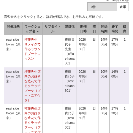
31
-
40
件 /
63
件
講習会名をクリックすると、詳細が確認でき、お申込みも可能です。
開催場所
ワークショ
サブタイト
講師名
開催
曜
開始
終了
残
ップ名 ▲
ル
日時
日
時間
時間
席
east side
権藤先生
権藤貴
2026
日
14時
17時
1
tokyo（東
リメイクで
代子
年8月
00分
30分
京）
作るラウン
先生
30日
ドブーケレ
（offic
ッスン
e hana
801）
east side
権藤先生店
権藤
2026
日
10時
14時
1
tokyo（東
内のお好き
貴代子
年8月
30分
00分
京）
な造花で作
（offic
30日
るクラッチ
e hana
ブーケ（ブ
801）
ートニア付
き）
east side
権藤先生店
権藤
2026
日
14時
17時
1
tokyo（東
内のお好き
貴代子
年8月
00分
30分
京）
な造花で作
（offic
30日
るクラッチ
e hana
ブーケ（ブ
801）
ートニア付