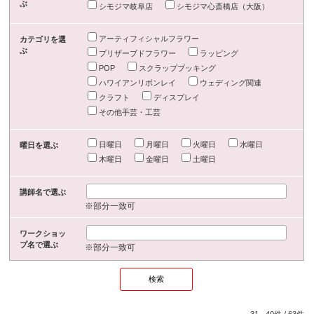
ぶ
シモジマ岐阜店
シモジマ心斎橋店（大阪）
アーティフィシャルフラワー
カテゴリを選
ぶ
プリザーブドフラワー
ラッピング
POP
スクラップブッキング
ハワイアンリボンレイ
ウェディング関連
クラフト
ディスプレイ
その他手芸・工芸
日曜日
月曜日
火曜日
水曜日
曜日を選ぶ
木曜日
金曜日
土曜日
講師名で選ぶ
※部分一致可
ワークショッ
プ名で選ぶ
※部分一致可