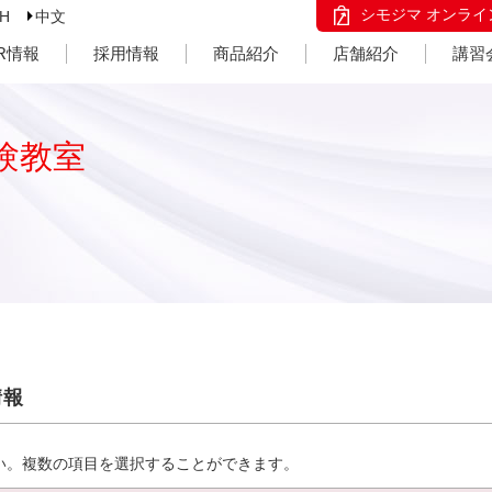
シモジマ オンライ
SH
中文
IR情報
採用情報
商品紹介
店舗紹介
講習
験教室
情報
い。複数の項目を選択することができます。