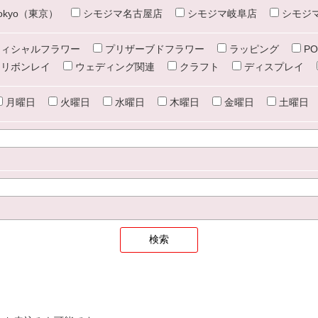
e tokyo（東京）
シモジマ名古屋店
シモジマ岐阜店
シモジ
ィシャルフラワー
プリザーブドフラワー
ラッピング
PO
リボンレイ
ウェディング関連
クラフト
ディスプレイ
月曜日
火曜日
水曜日
木曜日
金曜日
土曜日