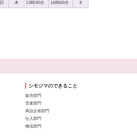
0日
木
13時30分
16時00分
8
シモジマのできること
販売部門
営業部門
商品企画部門
仕入部門
物流部門