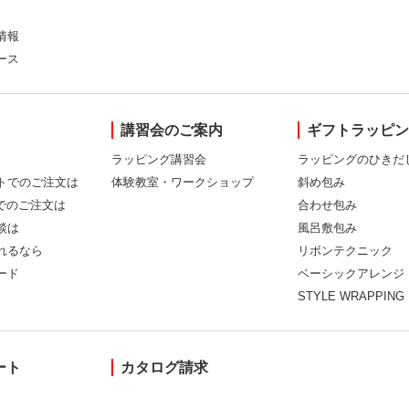
情報
ース
講習会のご案内
ギフトラッピ
ラッピング講習会
ラッピングのひきだ
トでのご注文は
体験教室・ワークショップ
斜め包み
Xでのご注文は
合わせ包み
談は
風呂敷包み
れるなら
リボンテクニック
ード
ベーシックアレンジ
STYLE WRAPPING
ート
カタログ請求