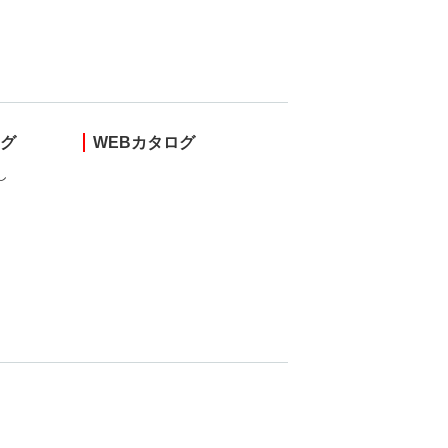
ング
WEBカタログ
し