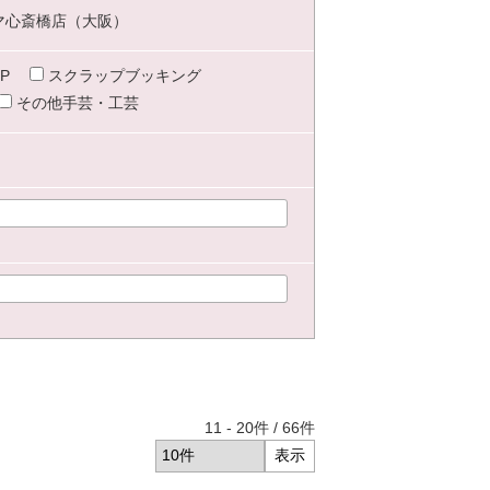
マ心斎橋店（大阪）
P
スクラップブッキング
その他手芸・工芸
11
-
20
件 /
66
件