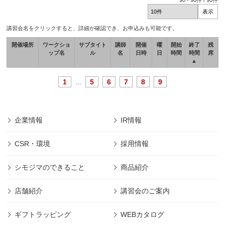
90
-
90
件 /
90
件
講習会名をクリックすると、詳細が確認でき、お申込みも可能です。
開催場所
ワークショ
サブタイト
講師
開催
曜
開始
終了
残
ップ名
ル
名
日時
日
時間
時間
席
▲
1
...
5
6
7
8
9
企業情報
IR情報
CSR・環境
採用情報
シモジマのできること
商品紹介
店舗紹介
講習会のご案内
ギフトラッピング
WEBカタログ