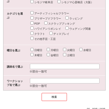
ぶ
シモジマ岐阜店
シモジマ心斎橋店（大阪）
アーティフィシャルフラワー
カテゴリを選
ぶ
プリザーブドフラワー
ラッピング
POP
スクラップブッキング
ハワイアンリボンレイ
ウェディング関連
クラフト
ディスプレイ
その他手芸・工芸
日曜日
月曜日
火曜日
水曜日
曜日を選ぶ
木曜日
金曜日
土曜日
講師名で選ぶ
※部分一致可
ワークショッ
プ名で選ぶ
※部分一致可