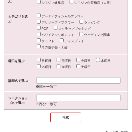
ぶ
シモジマ岐阜店
シモジマ心斎橋店（大阪）
アーティフィシャルフラワー
カテゴリを選
ぶ
プリザーブドフラワー
ラッピング
POP
スクラップブッキング
ハワイアンリボンレイ
ウェディング関連
クラフト
ディスプレイ
その他手芸・工芸
日曜日
月曜日
火曜日
水曜日
曜日を選ぶ
木曜日
金曜日
土曜日
講師名で選ぶ
※部分一致可
ワークショッ
プ名で選ぶ
※部分一致可