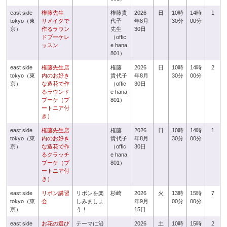
east side
権藤先生
権藤貴
2026
日
10時
14時
1
tokyo（東
リメイクで
代子
年8月
30分
00分
京）
作るラウン
先生
30日
ドブーケレ
（offic
ッスン
e hana
801）
east side
権藤先生店
権藤
2026
日
10時
14時
2
tokyo（東
内のお好き
貴代子
年8月
30分
00分
京）
な造花で作
（offic
30日
るラウンド
e hana
ブーケ（ブ
801）
ートニア付
き）
east side
権藤先生店
権藤
2026
日
10時
14時
1
tokyo（東
内のお好き
貴代子
年8月
30分
00分
京）
な造花で作
（offic
30日
るクラッチ
e hana
ブーケ（ブ
801）
ートニア付
き）
east side
リボン講習
リボンを楽
杉崎
2026
火
13時
15時
7
tokyo（東
会
しみましょ
年9月
00分
00分
京）
う！
15日
east side
お花の選び
テーマに沿
2026
土
10時
15時
2