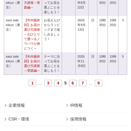
tokyo（東
方講座～実
ってお花を
年8月
30分
20分
京）
践編～
選ぶことを
22日
楽しもう！
east side
【年内最終
お花えらび
2026
日
10時
15時
3
tokyo（東
回】お花の
からラッピ
年9月
30分
20分
京）
選び方講座
ングまで楽
13日
～おひとり
しみましょ
で選べるノ
う！
ウハウが身
につく～
east side
【年内最終
テーマに沿
2026
日
10時
15時
5
tokyo（東
回】お花の
ってお花を
年11
30分
20分
京）
選び方講座
選ぶことを
月8日
～実践編～
楽しもう！
1
...
3
4
5
6
7
...
9
企業情報
IR情報
CSR・環境
採用情報