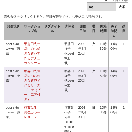
41
-
50
件 /
90
件
講習会名をクリックすると、詳細が確認でき、お申込みも可能です。
開催場所
ワークショ
サブタイト
講師名
開催
曜
開始
終了
残
ップ名
ル
日時
日
時間
時間
席
▲
east side
甲斐田先生
甲斐田
2026
火
10時
14時
1
tokyo（東
店内のお好
祥子
年8月
30分
00分
京）
きな造花で
(Roset
25日
作るナチュ
ta主
ラルリース
催)
east side
甲斐田先生
甲斐田
2026
火
10時
14時
1
tokyo（東
店内のお好
祥子
年8月
30分
00分
京）
きな造花で
(Roset
25日
作るリース
ta主
ブーケ（ブ
催)
ート二ア付
き）
east side
権藤先生
権藤貴
2026
日
10時
14時
1
tokyo（東
黄色カラー
代子
年8月
30分
00分
京）
のリース
先生
30日
（offic
e hana
801）