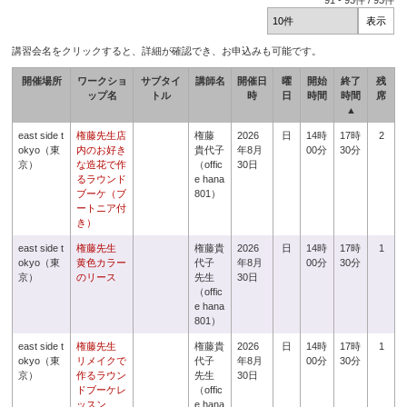
91
-
93
件 /
93
件
講習会名をクリックすると、詳細が確認でき、お申込みも可能です。
開催場所
ワークショ
サブタイ
講師名
開催日
曜
開始
終了
残
ップ名
トル
時
日
時間
時間
席
▲
east side t
権藤先生店
権藤
2026
日
14時
17時
2
okyo（東
内のお好き
貴代子
年8月
00分
30分
京）
な造花で作
（offic
30日
るラウンド
e hana
ブーケ（ブ
801）
ートニア付
き）
east side t
権藤先生
権藤貴
2026
日
14時
17時
1
okyo（東
黄色カラー
代子
年8月
00分
30分
京）
のリース
先生
30日
（offic
e hana
801）
east side t
権藤先生
権藤貴
2026
日
14時
17時
1
okyo（東
リメイクで
代子
年8月
00分
30分
京）
作るラウン
先生
30日
ドブーケレ
（offic
ッスン
e hana