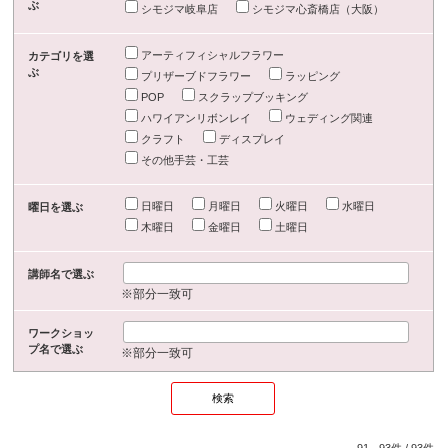
ぶ
シモジマ岐阜店
シモジマ心斎橋店（大阪）
アーティフィシャルフラワー
カテゴリを選
ぶ
プリザーブドフラワー
ラッピング
POP
スクラップブッキング
ハワイアンリボンレイ
ウェディング関連
クラフト
ディスプレイ
その他手芸・工芸
日曜日
月曜日
火曜日
水曜日
曜日を選ぶ
木曜日
金曜日
土曜日
講師名で選ぶ
※部分一致可
ワークショッ
プ名で選ぶ
※部分一致可