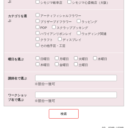
ぶ
シモジマ岐阜店
シモジマ心斎橋店（大阪）
アーティフィシャルフラワー
カテゴリを選
ぶ
プリザーブドフラワー
ラッピング
POP
スクラップブッキング
ハワイアンリボンレイ
ウェディング関連
クラフト
ディスプレイ
その他手芸・工芸
日曜日
月曜日
火曜日
水曜日
曜日を選ぶ
木曜日
金曜日
土曜日
講師名で選ぶ
※部分一致可
ワークショッ
プ名で選ぶ
※部分一致可