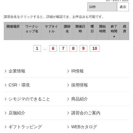
93
-
93
件 /
93
件
講習会名をクリックすると、詳細が確認でき、お申込みも可能です。
開催場所
ワークシ
サブタイ
講師
開催日
曜
開始
終了
残
ョップ名
トル
名
時
日
時間
時間
席
▲
1
...
6
7
8
9
10
企業情報
IR情報
CSR・環境
採用情報
シモジマのできること
商品紹介
店舗紹介
講習会のご案内
ギフトラッピング
WEBカタログ