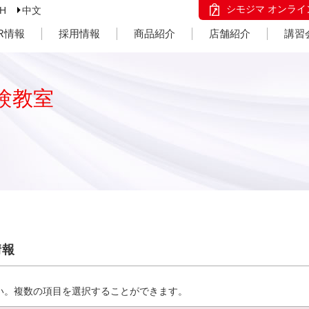
シモジマ オンライ
SH
中文
IR情報
採用情報
商品紹介
店舗紹介
講習
験教室
情報
い。複数の項目を選択することができます。