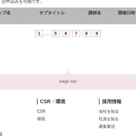
、お申込みも可能です。
ップ名
サブタイトル
講師名
開催日時
1
...
5
6
7
8
9
page top
CSR・環境
採用情報
CSR
会社を知る
環境
社員を知る
募集要項
報