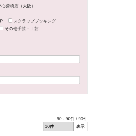
マ心斎橋店（大阪）
P
スクラップブッキング
その他手芸・工芸
90
-
90
件 /
90
件