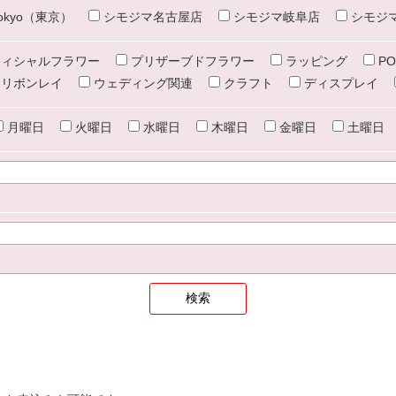
e tokyo（東京）
シモジマ名古屋店
シモジマ岐阜店
シモジ
ィシャルフラワー
プリザーブドフラワー
ラッピング
PO
リボンレイ
ウェディング関連
クラフト
ディスプレイ
月曜日
火曜日
水曜日
木曜日
金曜日
土曜日