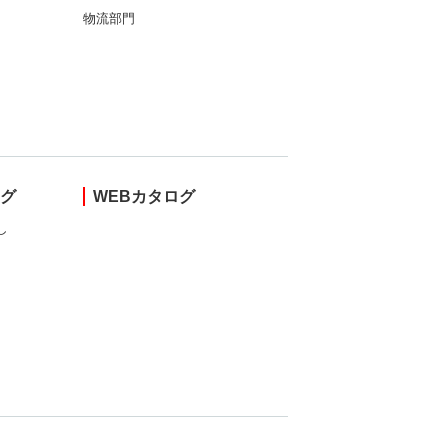
物流部門
ング
WEBカタログ
し