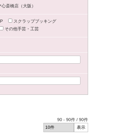
マ心斎橋店（大阪）
P
スクラップブッキング
その他手芸・工芸
90
-
90
件 /
90
件