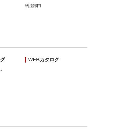
物流部門
ング
WEBカタログ
し