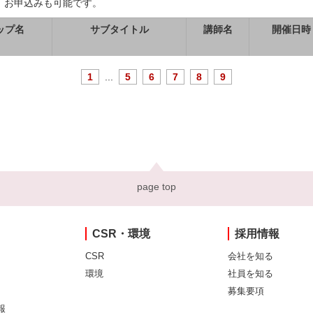
、お申込みも可能です。
ップ名
サブタイトル
講師名
開催日時
1
...
5
6
7
8
9
page top
CSR・環境
採用情報
CSR
会社を知る
環境
社員を知る
募集要項
報