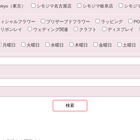
e tokyo（東京）
シモジマ名古屋店
シモジマ岐阜店
シモジ
ィシャルフラワー
プリザーブドフラワー
ラッピング
PO
リボンレイ
ウェディング関連
クラフト
ディスプレイ
月曜日
火曜日
水曜日
木曜日
金曜日
土曜日