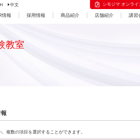
シモジマ オンライ
SH
中文
IR情報
採用情報
商品紹介
店舗紹介
講習
験教室
情報
い。複数の項目を選択することができます。