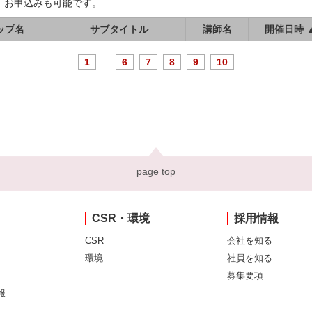
、お申込みも可能です。
ップ名
サブタイトル
講師名
開催日時 
1
...
6
7
8
9
10
page top
CSR・環境
採用情報
CSR
会社を知る
環境
社員を知る
募集要項
報