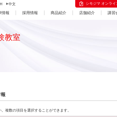
シモジマ オンライ
SH
中文
IR情報
採用情報
商品紹介
店舗紹介
講習
験教室
情報
い。複数の項目を選択することができます。