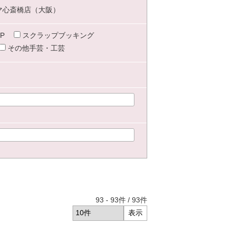
マ心斎橋店（大阪）
P
スクラップブッキング
その他手芸・工芸
93
-
93
件 /
93
件