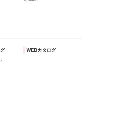
ング
WEBカタログ
し