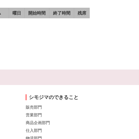
▲
曜日
開始時間
終了時間
残席
シモジマのできること
販売部門
営業部門
商品企画部門
仕入部門
物流部門