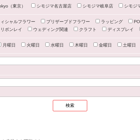
e tokyo（東京）
シモジマ名古屋店
シモジマ岐阜店
シモジ
ィシャルフラワー
プリザーブドフラワー
ラッピング
PO
リボンレイ
ウェディング関連
クラフト
ディスプレイ
月曜日
火曜日
水曜日
木曜日
金曜日
土曜日