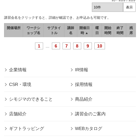
93
-
93
件 /
93
件
講習会名をクリックすると、詳細が確認でき、お申込みも可能です。
開催場所
ワークシ
サブタイ
講師
開催日
曜
開始
終了
残
ョップ名
トル
名
時 ▲
日
時間
時間
席
1
...
6
7
8
9
10
企業情報
IR情報
CSR・環境
採用情報
シモジマのできること
商品紹介
店舗紹介
講習会のご案内
ギフトラッピング
WEBカタログ