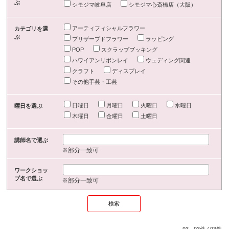
ぶ
シモジマ岐阜店
シモジマ心斎橋店（大阪）
アーティフィシャルフラワー
カテゴリを選
ぶ
プリザーブドフラワー
ラッピング
POP
スクラップブッキング
ハワイアンリボンレイ
ウェディング関連
クラフト
ディスプレイ
その他手芸・工芸
日曜日
月曜日
火曜日
水曜日
曜日を選ぶ
木曜日
金曜日
土曜日
講師名で選ぶ
※部分一致可
ワークショッ
プ名で選ぶ
※部分一致可