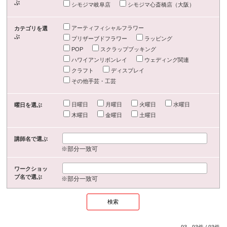
ぶ
シモジマ岐阜店
シモジマ心斎橋店（大阪）
アーティフィシャルフラワー
カテゴリを選
ぶ
プリザーブドフラワー
ラッピング
POP
スクラップブッキング
ハワイアンリボンレイ
ウェディング関連
クラフト
ディスプレイ
その他手芸・工芸
日曜日
月曜日
火曜日
水曜日
曜日を選ぶ
木曜日
金曜日
土曜日
講師名で選ぶ
※部分一致可
ワークショッ
プ名で選ぶ
※部分一致可