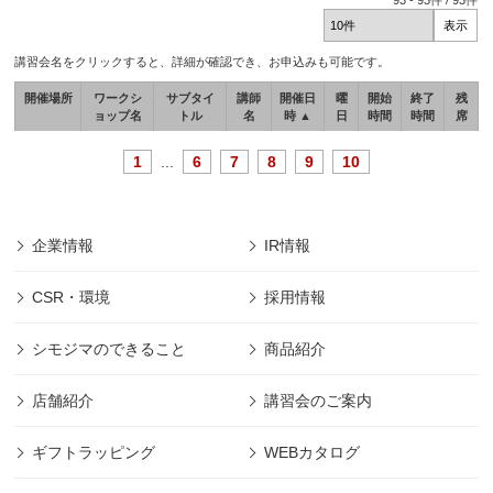
93
-
93
件 /
93
件
講習会名をクリックすると、詳細が確認でき、お申込みも可能です。
開催場所
ワークシ
サブタイ
講師
開催日
曜
開始
終了
残
ョップ名
トル
名
時 ▲
日
時間
時間
席
1
...
6
7
8
9
10
企業情報
IR情報
CSR・環境
採用情報
シモジマのできること
商品紹介
店舗紹介
講習会のご案内
ギフトラッピング
WEBカタログ