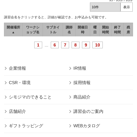
93
-
93
件 /
93
件
講習会名をクリックすると、詳細が確認でき、お申込みも可能です。
開催場所
ワークシ
サブタイ
講師
開催日
曜
開始
終了
残
▲
ョップ名
トル
名
時
日
時間
時間
席
1
...
6
7
8
9
10
企業情報
IR情報
CSR・環境
採用情報
シモジマのできること
商品紹介
店舗紹介
講習会のご案内
ギフトラッピング
WEBカタログ