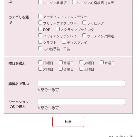
ぶ
シモジマ岐阜店
シモジマ心斎橋店（大阪）
アーティフィシャルフラワー
カテゴリを選
ぶ
プリザーブドフラワー
ラッピング
POP
スクラップブッキング
ハワイアンリボンレイ
ウェディング関連
クラフト
ディスプレイ
その他手芸・工芸
日曜日
月曜日
火曜日
水曜日
曜日を選ぶ
木曜日
金曜日
土曜日
講師名で選ぶ
※部分一致可
ワークショッ
プ名で選ぶ
※部分一致可