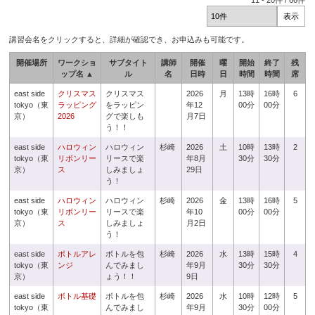
11
-
20
件 /
66
件
講習会名をクリックすると、詳細が確認でき、お申込みも可能です。
開催場所
ワークショ
サブタイト
講師
開催
曜
開始
終了
残
ップ名 ▲
ル
名
日時
日
時間
時間
席
east side
クリスマス
クリスマス
2026
月
13時
16時
6
tokyo（東
ラッピング
をラッピン
年12
00分
00分
京）
2026
グで楽しも
月7日
う！！
east side
ハロウィン
ハロウィン
杉崎
2026
土
10時
13時
2
tokyo（東
リボンリー
リースで楽
年8月
30分
30分
京）
ス
しみましょ
29日
う！
east side
ハロウィン
ハロウィン
杉崎
2026
金
13時
16時
5
tokyo（東
リボンリー
リースで楽
年10
00分
00分
京）
ス
しみましょ
月2日
う！
east side
ボトルアレ
ボトルを包
杉崎
2026
水
13時
15時
4
tokyo（東
ンジ
んでみまし
年9月
30分
30分
京）
ょう！！
9日
east side
ボトル基礎
ボトルを包
杉崎
2026
水
10時
12時
5
tokyo（東
んでみまし
年9月
30分
00分