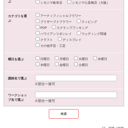
ぶ
シモジマ岐阜店
シモジマ心斎橋店（大阪）
アーティフィシャルフラワー
カテゴリを選
ぶ
プリザーブドフラワー
ラッピング
POP
スクラップブッキング
ハワイアンリボンレイ
ウェディング関連
クラフト
ディスプレイ
その他手芸・工芸
日曜日
月曜日
火曜日
水曜日
曜日を選ぶ
木曜日
金曜日
土曜日
講師名で選ぶ
※部分一致可
ワークショッ
プ名で選ぶ
※部分一致可