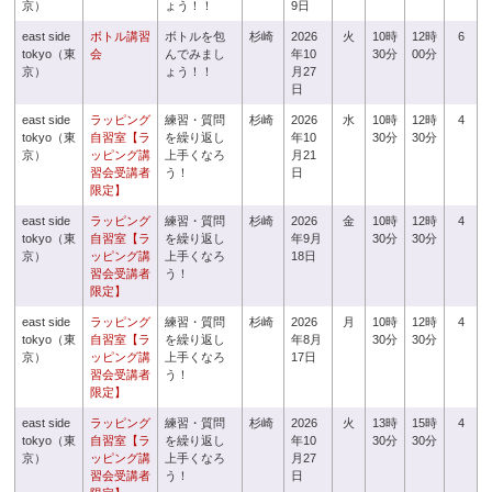
京）
ょう！！
9日
east side
ボトル講習
ボトルを包
杉崎
2026
火
10時
12時
6
tokyo（東
会
んでみまし
年10
30分
00分
京）
ょう！！
月27
日
east side
ラッピング
練習・質問
杉崎
2026
水
10時
12時
4
tokyo（東
自習室【ラ
を繰り返し
年10
30分
30分
京）
ッピング講
上手くなろ
月21
習会受講者
う！
日
限定】
east side
ラッピング
練習・質問
杉崎
2026
金
10時
12時
4
tokyo（東
自習室【ラ
を繰り返し
年9月
30分
30分
京）
ッピング講
上手くなろ
18日
習会受講者
う！
限定】
east side
ラッピング
練習・質問
杉崎
2026
月
10時
12時
4
tokyo（東
自習室【ラ
を繰り返し
年8月
30分
30分
京）
ッピング講
上手くなろ
17日
習会受講者
う！
限定】
east side
ラッピング
練習・質問
杉崎
2026
火
13時
15時
4
tokyo（東
自習室【ラ
を繰り返し
年10
30分
30分
京）
ッピング講
上手くなろ
月27
習会受講者
う！
日