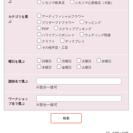
ぶ
シモジマ岐阜店
シモジマ心斎橋店（大阪）
アーティフィシャルフラワー
カテゴリを選
ぶ
プリザーブドフラワー
ラッピング
POP
スクラップブッキング
ハワイアンリボンレイ
ウェディング関連
クラフト
ディスプレイ
その他手芸・工芸
日曜日
月曜日
火曜日
水曜日
曜日を選ぶ
木曜日
金曜日
土曜日
講師名で選ぶ
※部分一致可
ワークショッ
プ名で選ぶ
※部分一致可