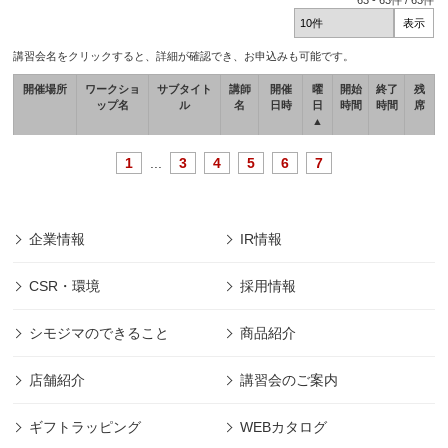
63
-
63
件 /
63
件
講習会名をクリックすると、詳細が確認でき、お申込みも可能です。
開催場所
ワークショ
サブタイト
講師
開催
曜
開始
終了
残
ップ名
ル
名
日時
日
時間
時間
席
▲
1
...
3
4
5
6
7
企業情報
IR情報
CSR・環境
採用情報
シモジマのできること
商品紹介
店舗紹介
講習会のご案内
ギフトラッピング
WEBカタログ