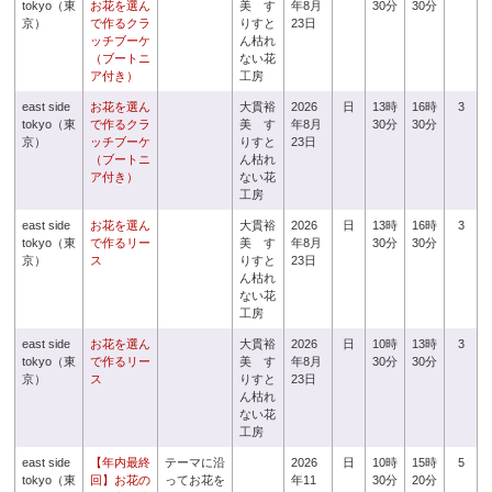
tokyo（東
お花を選ん
美 す
年8月
30分
30分
京）
で作るクラ
りすと
23日
ッチブーケ
ん枯れ
（ブートニ
ない花
ア付き）
工房
east side
お花を選ん
大貫裕
2026
日
13時
16時
3
tokyo（東
で作るクラ
美 す
年8月
30分
30分
京）
ッチブーケ
りすと
23日
（ブートニ
ん枯れ
ア付き）
ない花
工房
east side
お花を選ん
大貫裕
2026
日
13時
16時
3
tokyo（東
で作るリー
美 す
年8月
30分
30分
京）
ス
りすと
23日
ん枯れ
ない花
工房
east side
お花を選ん
大貫裕
2026
日
10時
13時
3
tokyo（東
で作るリー
美 す
年8月
30分
30分
京）
ス
りすと
23日
ん枯れ
ない花
工房
east side
【年内最終
テーマに沿
2026
日
10時
15時
5
tokyo（東
回】お花の
ってお花を
年11
30分
20分