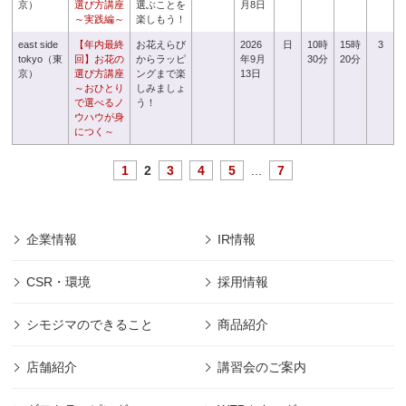
京）
選び方講座
選ぶことを
月8日
～実践編～
楽しもう！
east side
【年内最終
お花えらび
2026
日
10時
15時
3
tokyo（東
回】お花の
からラッピ
年9月
30分
20分
京）
選び方講座
ングまで楽
13日
～おひとり
しみましょ
で選べるノ
う！
ウハウが身
につく～
1
2
3
4
5
...
7
企業情報
IR情報
CSR・環境
採用情報
シモジマのできること
商品紹介
店舗紹介
講習会のご案内