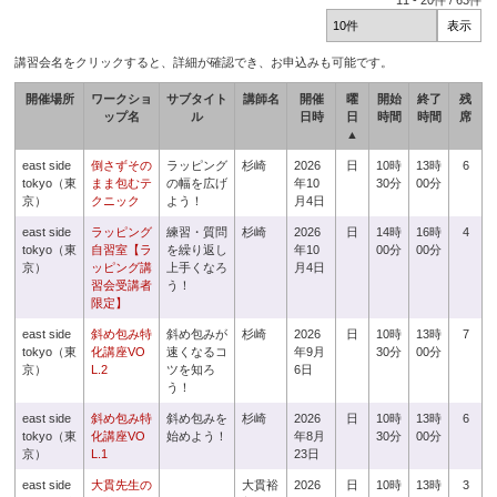
11
-
20
件 /
63
件
講習会名をクリックすると、詳細が確認でき、お申込みも可能です。
開催場所
ワークショ
サブタイト
講師名
開催
曜
開始
終了
残
ップ名
ル
日時
日
時間
時間
席
▲
east side
倒さずその
ラッピング
杉崎
2026
日
10時
13時
6
tokyo（東
まま包むテ
の幅を広げ
年10
30分
00分
京）
クニック
よう！
月4日
east side
ラッピング
練習・質問
杉崎
2026
日
14時
16時
4
tokyo（東
自習室【ラ
を繰り返し
年10
00分
00分
京）
ッピング講
上手くなろ
月4日
習会受講者
う！
限定】
east side
斜め包み特
斜め包みが
杉崎
2026
日
10時
13時
7
tokyo（東
化講座VO
速くなるコ
年9月
30分
00分
京）
L.2
ツを知ろ
6日
う！
east side
斜め包み特
斜め包みを
杉崎
2026
日
10時
13時
6
tokyo（東
化講座VO
始めよう！
年8月
30分
00分
京）
L.1
23日
east side
大貫先生の
大貫裕
2026
日
10時
13時
3