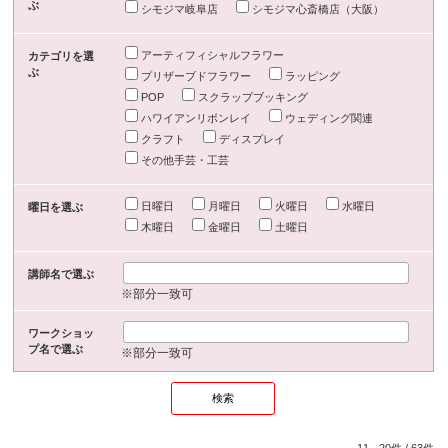
ぶ
シモジマ岐阜店
シモジマ心斎橋店（大阪）
アーティフィシャルフラワー
カテゴリを選
ぶ
プリザーブドフラワー
ラッピング
POP
スクラップブッキング
ハワイアンリボンレイ
ウェディング関連
クラフト
ディスプレイ
その他手芸・工芸
日曜日
月曜日
火曜日
水曜日
曜日を選ぶ
木曜日
金曜日
土曜日
講師名で選ぶ
※部分一致可
ワークショッ
プ名で選ぶ
※部分一致可