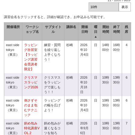
11
-
20
件 /
66
件
講習会名をクリックすると、詳細が確認でき、お申込みも可能です。
開催場所
ワークシ
サブタイト
講師名
開催
曜
開始
終了
残
ョップ名
ル
日時
日
時間
時間
席
▲
east side
ラッピン
練習・質問
杉崎
2026
日
14時
16時
4
tokyo
グ自習室
を繰り返し
年10
00分
00分
（東京）
【ラッピ
上手くなろ
月4日
ング講習
う！
会受講者
限定】
east side
クリスマ
クリスマス
杉崎
2026
日
10時
13時
6
tokyo
スラッピ
をラッピン
年10
30分
30分
（東京）
ング2026
グで楽しも
月18
う！！
日
east side
倒さずそ
ラッピング
杉崎
2026
日
10時
13時
6
tokyo
のまま包
の幅を広げ
年10
30分
00分
（東京）
むテクニ
よう！
月4日
ック
east side
斜め包み
斜め包みが
杉崎
2026
日
10時
13時
7
tokyo
特化講座V
速くなるコ
年9月
30分
00分
（東京）
OL.2
ツを知ろ
6日