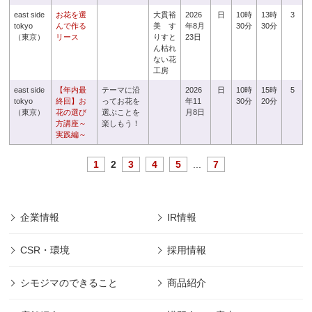
east side
お花を選
大貫裕
2026
日
10時
13時
3
tokyo
んで作る
美 す
年8月
30分
30分
（東京）
リース
りすと
23日
ん枯れ
ない花
工房
east side
【年内最
テーマに沿
2026
日
10時
15時
5
tokyo
終回】お
ってお花を
年11
30分
20分
（東京）
花の選び
選ぶことを
月8日
方講座～
楽しもう！
実践編～
1
2
3
4
5
...
7
企業情報
IR情報
CSR・環境
採用情報
シモジマのできること
商品紹介