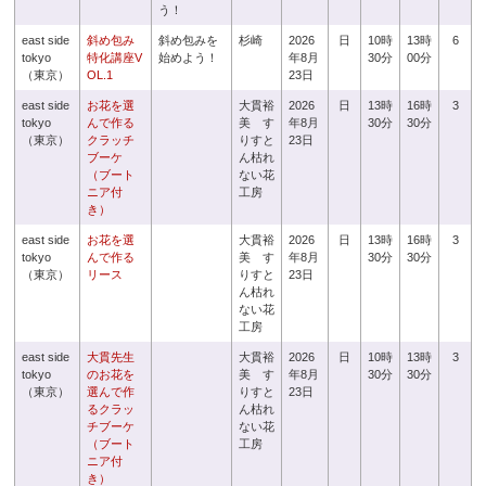
う！
east side
斜め包み
斜め包みを
杉崎
2026
日
10時
13時
6
tokyo
特化講座V
始めよう！
年8月
30分
00分
（東京）
OL.1
23日
east side
お花を選
大貫裕
2026
日
13時
16時
3
tokyo
んで作る
美 す
年8月
30分
30分
（東京）
クラッチ
りすと
23日
ブーケ
ん枯れ
（ブート
ない花
ニア付
工房
き）
east side
お花を選
大貫裕
2026
日
13時
16時
3
tokyo
んで作る
美 す
年8月
30分
30分
（東京）
リース
りすと
23日
ん枯れ
ない花
工房
east side
大貫先生
大貫裕
2026
日
10時
13時
3
tokyo
のお花を
美 す
年8月
30分
30分
（東京）
選んで作
りすと
23日
るクラッ
ん枯れ
チブーケ
ない花
（ブート
工房
ニア付
き）