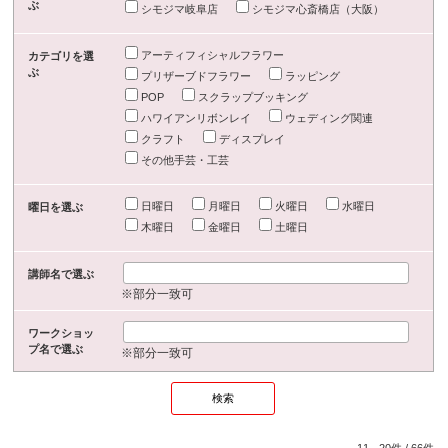
ぶ
シモジマ岐阜店
シモジマ心斎橋店（大阪）
アーティフィシャルフラワー
カテゴリを選
ぶ
プリザーブドフラワー
ラッピング
POP
スクラップブッキング
ハワイアンリボンレイ
ウェディング関連
クラフト
ディスプレイ
その他手芸・工芸
日曜日
月曜日
火曜日
水曜日
曜日を選ぶ
木曜日
金曜日
土曜日
講師名で選ぶ
※部分一致可
ワークショッ
プ名で選ぶ
※部分一致可