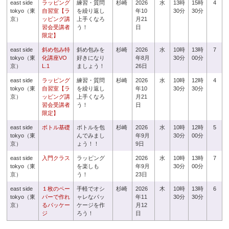
east side
ラッピング
練習・質問
杉崎
2026
水
13時
15時
4
tokyo（東
自習室【ラ
を繰り返し
年10
30分
30分
京）
ッピング講
上手くなろ
月21
習会受講者
う！
日
限定】
east side
斜め包み特
斜め包みを
杉崎
2026
水
10時
13時
7
tokyo（東
化講座VO
好きになり
年8月
30分
00分
京）
L.1
ましょう！
26日
east side
ラッピング
練習・質問
杉崎
2026
水
10時
12時
4
tokyo（東
自習室【ラ
を繰り返し
年10
30分
30分
京）
ッピング講
上手くなろ
月21
習会受講者
う！
日
限定】
east side
ボトル基礎
ボトルを包
杉崎
2026
水
10時
12時
5
tokyo（東
んでみまし
年9月
30分
00分
京）
ょう！！
9日
east side
入門クラス
ラッピング
2026
水
10時
13時
7
tokyo（東
を楽しも
年9月
30分
00分
京）
う！
23日
east side
１枚のペー
手軽でオシ
杉崎
2026
木
10時
13時
6
tokyo（東
パーで作れ
ャレなパッ
年11
30分
30分
京）
るパッケー
ケージを作
月12
ジ
ろう！
日