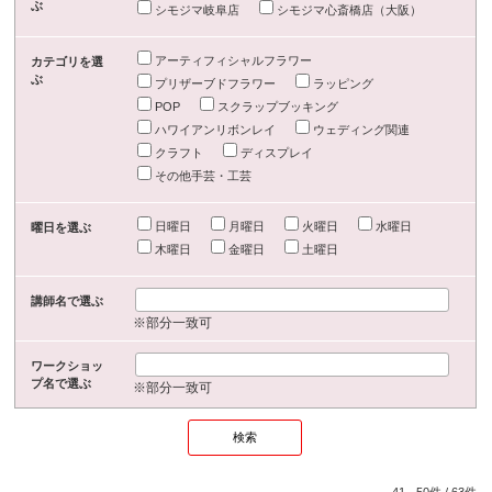
ぶ
シモジマ岐阜店
シモジマ心斎橋店（大阪）
アーティフィシャルフラワー
カテゴリを選
ぶ
プリザーブドフラワー
ラッピング
POP
スクラップブッキング
ハワイアンリボンレイ
ウェディング関連
クラフト
ディスプレイ
その他手芸・工芸
日曜日
月曜日
火曜日
水曜日
曜日を選ぶ
木曜日
金曜日
土曜日
講師名で選ぶ
※部分一致可
ワークショッ
プ名で選ぶ
※部分一致可