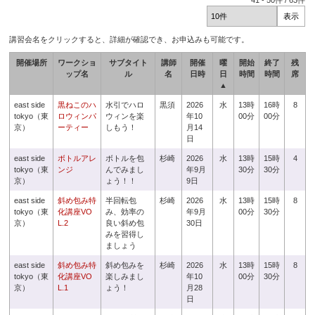
41
-
50
件 /
63
件
講習会名をクリックすると、詳細が確認でき、お申込みも可能です。
開催場所
ワークショ
サブタイト
講師
開催
曜
開始
終了
残
ップ名
ル
名
日時
日
時間
時間
席
▲
east side
黒ねこのハ
水引でハロ
黒須
2026
水
13時
16時
8
tokyo（東
ロウィンパ
ウィンを楽
年10
00分
00分
京）
ーティー
しもう！
月14
日
east side
ボトルアレ
ボトルを包
杉崎
2026
水
13時
15時
4
tokyo（東
ンジ
んでみまし
年9月
30分
30分
京）
ょう！！
9日
east side
斜め包み特
半回転包
杉崎
2026
水
13時
15時
8
tokyo（東
化講座VO
み、効率の
年9月
00分
30分
京）
L.2
良い斜め包
30日
みを習得し
ましょう
east side
斜め包み特
斜め包みを
杉崎
2026
水
13時
15時
8
tokyo（東
化講座VO
楽しみまし
年10
00分
30分
京）
L.1
ょう！
月28
日