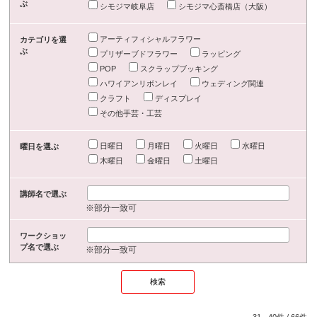
ぶ
シモジマ岐阜店
シモジマ心斎橋店（大阪）
アーティフィシャルフラワー
カテゴリを選
ぶ
プリザーブドフラワー
ラッピング
POP
スクラップブッキング
ハワイアンリボンレイ
ウェディング関連
クラフト
ディスプレイ
その他手芸・工芸
日曜日
月曜日
火曜日
水曜日
曜日を選ぶ
木曜日
金曜日
土曜日
講師名で選ぶ
※部分一致可
ワークショッ
プ名で選ぶ
※部分一致可