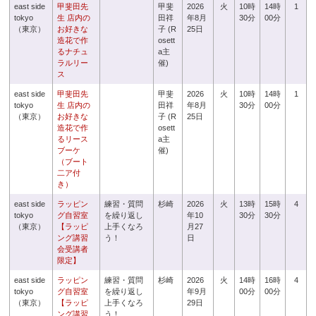
east side
甲斐田先
甲斐
2026
火
10時
14時
1
tokyo
生 店内の
田祥
年8月
30分
00分
（東京）
お好きな
子 (R
25日
造花で作
osett
るナチュ
a主
ラルリー
催)
ス
east side
甲斐田先
甲斐
2026
火
10時
14時
1
tokyo
生 店内の
田祥
年8月
30分
00分
（東京）
お好きな
子 (R
25日
造花で作
osett
るリース
a主
ブーケ
催)
（ブート
二ア付
き）
east side
ラッピン
練習・質問
杉崎
2026
火
13時
15時
4
tokyo
グ自習室
を繰り返し
年10
30分
30分
（東京）
【ラッピ
上手くなろ
月27
ング講習
う！
日
会受講者
限定】
east side
ラッピン
練習・質問
杉崎
2026
火
14時
16時
4
tokyo
グ自習室
を繰り返し
年9月
00分
00分
（東京）
【ラッピ
上手くなろ
29日
ング講習
う！