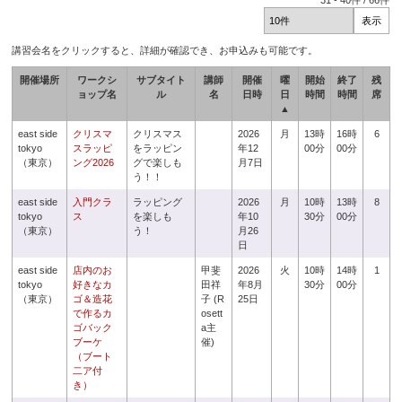
31
-
40
件 /
66
件
講習会名をクリックすると、詳細が確認でき、お申込みも可能です。
開催場所
ワークシ
サブタイト
講師
開催
曜
開始
終了
残
ョップ名
ル
名
日時
日
時間
時間
席
▲
east side
クリスマ
クリスマス
2026
月
13時
16時
6
tokyo
スラッピ
をラッピン
年12
00分
00分
（東京）
ング2026
グで楽しも
月7日
う！！
east side
入門クラ
ラッピング
2026
月
10時
13時
8
tokyo
ス
を楽しも
年10
30分
00分
（東京）
う！
月26
日
east side
店内のお
甲斐
2026
火
10時
14時
1
tokyo
好きなカ
田祥
年8月
30分
00分
（東京）
ゴ＆造花
子 (R
25日
で作るカ
osett
ゴバック
a主
ブーケ
催)
（ブート
二ア付
き）