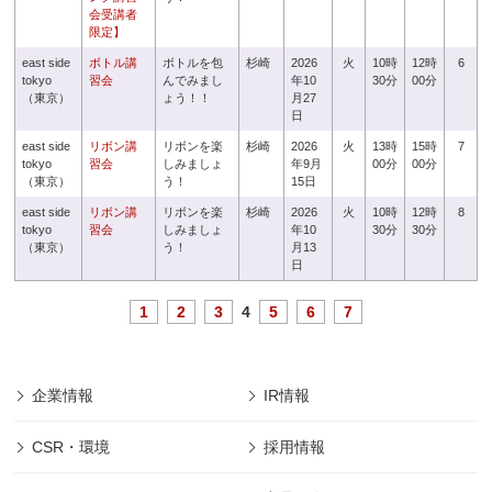
会受講者
限定】
east side
ボトル講
ボトルを包
杉崎
2026
火
10時
12時
6
tokyo
習会
んでみまし
年10
30分
00分
（東京）
ょう！！
月27
日
east side
リボン講
リボンを楽
杉崎
2026
火
13時
15時
7
tokyo
習会
しみましょ
年9月
00分
00分
（東京）
う！
15日
east side
リボン講
リボンを楽
杉崎
2026
火
10時
12時
8
tokyo
習会
しみましょ
年10
30分
30分
（東京）
う！
月13
日
1
2
3
4
5
6
7
企業情報
IR情報
CSR・環境
採用情報