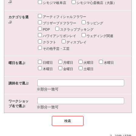
ぶ
シモジマ岐阜店
シモジマ心斎橋店（大阪）
アーティフィシャルフラワー
カテゴリを選
ぶ
プリザーブドフラワー
ラッピング
POP
スクラップブッキング
ハワイアンリボンレイ
ウェディング関連
クラフト
ディスプレイ
その他手芸・工芸
日曜日
月曜日
火曜日
水曜日
曜日を選ぶ
木曜日
金曜日
土曜日
講師名で選ぶ
※部分一致可
ワークショッ
プ名で選ぶ
※部分一致可