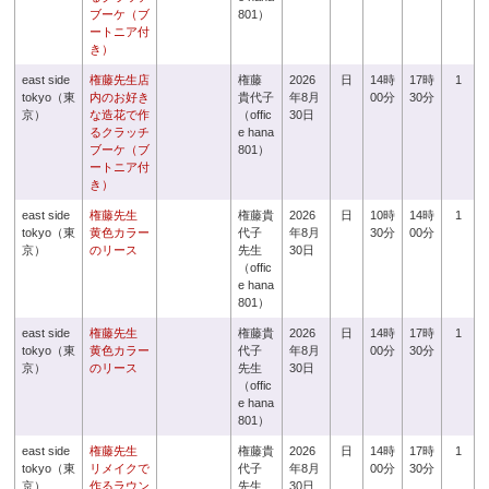
ブーケ（ブ
801）
ートニア付
き）
east side
権藤先生店
権藤
2026
日
14時
17時
1
tokyo（東
内のお好き
貴代子
年8月
00分
30分
京）
な造花で作
（offic
30日
るクラッチ
e hana
ブーケ（ブ
801）
ートニア付
き）
east side
権藤先生
権藤貴
2026
日
10時
14時
1
tokyo（東
黄色カラー
代子
年8月
30分
00分
京）
のリース
先生
30日
（offic
e hana
801）
east side
権藤先生
権藤貴
2026
日
14時
17時
1
tokyo（東
黄色カラー
代子
年8月
00分
30分
京）
のリース
先生
30日
（offic
e hana
801）
east side
権藤先生
権藤貴
2026
日
14時
17時
1
tokyo（東
リメイクで
代子
年8月
00分
30分
京）
作るラウン
先生
30日