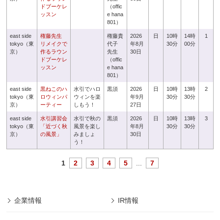
ドブーケレ
（offic
ッスン
e hana
801）
east side
権藤先生
権藤貴
2026
日
10時
14時
1
tokyo（東
リメイクで
代子
年8月
30分
00分
京）
作るラウン
先生
30日
ドブーケレ
（offic
ッスン
e hana
801）
east side
黒ねこのハ
水引でハロ
黒須
2026
日
10時
13時
2
tokyo（東
ロウィンパ
ウィンを楽
年9月
30分
30分
京）
ーティー
しもう！
27日
east side
水引講習会
水引で秋の
黒須
2026
日
10時
13時
3
tokyo（東
「近づく秋
風景を楽し
年8月
30分
30分
京）
の風景」
みましょ
30日
う！
1
2
3
4
5
...
7
企業情報
IR情報