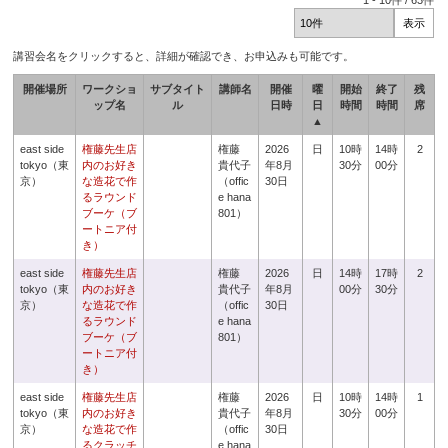
1
-
10
件 /
63
件
講習会名をクリックすると、詳細が確認でき、お申込みも可能です。
開催場所
ワークショ
サブタイト
講師名
開催
曜
開始
終了
残
ップ名
ル
日時
日
時間
時間
席
▲
east side
権藤先生店
権藤
2026
日
10時
14時
2
tokyo（東
内のお好き
貴代子
年8月
30分
00分
京）
な造花で作
（offic
30日
るラウンド
e hana
ブーケ（ブ
801）
ートニア付
き）
east side
権藤先生店
権藤
2026
日
14時
17時
2
tokyo（東
内のお好き
貴代子
年8月
00分
30分
京）
な造花で作
（offic
30日
るラウンド
e hana
ブーケ（ブ
801）
ートニア付
き）
east side
権藤先生店
権藤
2026
日
10時
14時
1
tokyo（東
内のお好き
貴代子
年8月
30分
00分
京）
な造花で作
（offic
30日
るクラッチ
e hana