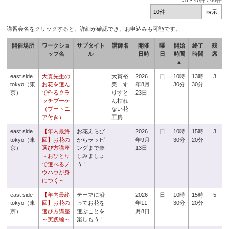
31
-
40
件 /
66
件
講習会名をクリックすると、詳細が確認でき、お申込みも可能です。
開催場所
ワークショ
サブタイト
講師名
開催
曜
開始
終了
残
ップ名
ル
日時
日
時間
時間
席
▲
east side
大貫先生の
大貫裕
2026
日
10時
13時
3
tokyo（東
お花を選ん
美 す
年8月
30分
30分
京）
で作るクラ
りすと
23日
ッチブーケ
ん枯れ
（ブートニ
ない花
ア付き）
工房
east side
【年内最終
お花えらび
2026
日
10時
15時
3
tokyo（東
回】お花の
からラッピ
年9月
30分
20分
京）
選び方講座
ングまで楽
13日
～おひとり
しみましょ
で選べるノ
う！
ウハウが身
につく～
east side
【年内最終
テーマに沿
2026
日
10時
15時
5
tokyo（東
回】お花の
ってお花を
年11
30分
20分
京）
選び方講座
選ぶことを
月8日
～実践編～
楽しもう！