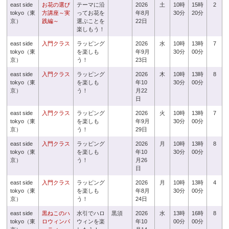
east side
お花の選び
テーマに沿
2026
土
10時
15時
2
tokyo（東
方講座～実
ってお花を
年8月
30分
20分
京）
践編～
選ぶことを
22日
楽しもう！
east side
入門クラス
ラッピング
2026
水
10時
13時
7
tokyo（東
を楽しも
年9月
30分
00分
京）
う！
23日
east side
入門クラス
ラッピング
2026
木
10時
13時
8
tokyo（東
を楽しも
年10
30分
00分
京）
う！
月22
日
east side
入門クラス
ラッピング
2026
火
10時
13時
7
tokyo（東
を楽しも
年9月
30分
00分
京）
う！
29日
east side
入門クラス
ラッピング
2026
月
10時
13時
8
tokyo（東
を楽しも
年10
30分
00分
京）
う！
月26
日
east side
入門クラス
ラッピング
2026
月
10時
13時
4
tokyo（東
を楽しも
年8月
30分
00分
京）
う！
24日
east side
黒ねこのハ
水引でハロ
黒須
2026
水
13時
16時
8
tokyo（東
ロウィンパ
ウィンを楽
年10
00分
00分