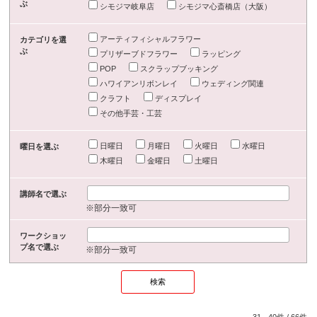
ぶ
シモジマ岐阜店
シモジマ心斎橋店（大阪）
アーティフィシャルフラワー
カテゴリを選
ぶ
プリザーブドフラワー
ラッピング
POP
スクラップブッキング
ハワイアンリボンレイ
ウェディング関連
クラフト
ディスプレイ
その他手芸・工芸
日曜日
月曜日
火曜日
水曜日
曜日を選ぶ
木曜日
金曜日
土曜日
講師名で選ぶ
※部分一致可
ワークショッ
プ名で選ぶ
※部分一致可