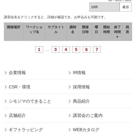
66
-
66
件 /
66
件
講習会名をクリックすると、詳細が確認でき、お申込みも可能です。
開催場所
ワークショ
サブタイト
講師
開催
曜
開始
終了
残
ップ名
ル
名
日時
日
時間
時間
席
▼
1
...
3
4
5
6
7
企業情報
IR情報
CSR・環境
採用情報
シモジマのできること
商品紹介
店舗紹介
講習会のご案内
ギフトラッピング
WEBカタログ