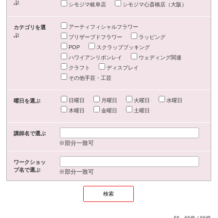
ぶ
シモジマ岐阜店
シモジマ心斎橋店（大阪）
アーティフィシャルフラワー
カテゴリを選
ぶ
プリザーブドフラワー
ラッピング
POP
スクラップブッキング
ハワイアンリボンレイ
ウェディング関連
クラフト
ディスプレイ
その他手芸・工芸
日曜日
月曜日
火曜日
水曜日
曜日を選ぶ
木曜日
金曜日
土曜日
講師名で選ぶ
※部分一致可
ワークショッ
プ名で選ぶ
※部分一致可