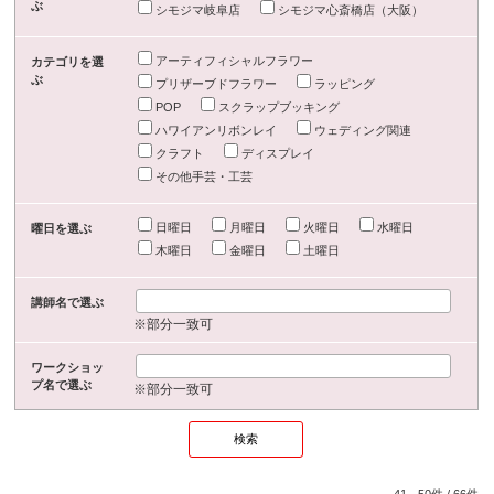
ぶ
シモジマ岐阜店
シモジマ心斎橋店（大阪）
アーティフィシャルフラワー
カテゴリを選
ぶ
プリザーブドフラワー
ラッピング
POP
スクラップブッキング
ハワイアンリボンレイ
ウェディング関連
クラフト
ディスプレイ
その他手芸・工芸
日曜日
月曜日
火曜日
水曜日
曜日を選ぶ
木曜日
金曜日
土曜日
講師名で選ぶ
※部分一致可
ワークショッ
プ名で選ぶ
※部分一致可