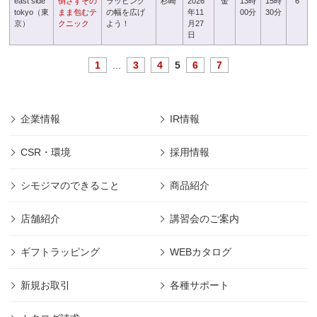
east side
倒さずその
ラッピング
杉崎
2026
金
13時
15時
6
tokyo（東
まま包むテ
の幅を広げ
年11
00分
30分
京）
クニック
よう！
月27
日
1
...
3
4
5
6
7
企業情報
IR情報
CSR・環境
採用情報
シモジマのできること
商品紹介
店舗紹介
講習会のご案内
ギフトラッピング
WEBカタログ
新規お取引
各種サポート