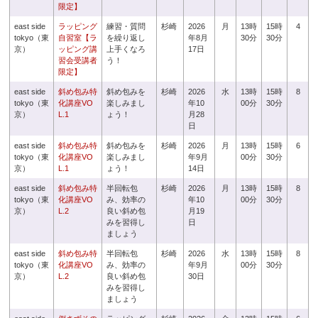
限定】
east side
ラッピング
練習・質問
杉崎
2026
月
13時
15時
4
tokyo（東
自習室【ラ
を繰り返し
年8月
30分
30分
京）
ッピング講
上手くなろ
17日
習会受講者
う！
限定】
east side
斜め包み特
斜め包みを
杉崎
2026
水
13時
15時
8
tokyo（東
化講座VO
楽しみまし
年10
00分
30分
京）
L.1
ょう！
月28
日
east side
斜め包み特
斜め包みを
杉崎
2026
月
13時
15時
6
tokyo（東
化講座VO
楽しみまし
年9月
00分
30分
京）
L.1
ょう！
14日
east side
斜め包み特
半回転包
杉崎
2026
月
13時
15時
8
tokyo（東
化講座VO
み、効率の
年10
00分
30分
京）
L.2
良い斜め包
月19
みを習得し
日
ましょう
east side
斜め包み特
半回転包
杉崎
2026
水
13時
15時
8
tokyo（東
化講座VO
み、効率の
年9月
00分
30分
京）
L.2
良い斜め包
30日
みを習得し
ましょう