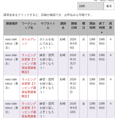
41
-
50
件 /
66
件
講習会名をクリックすると、詳細が確認でき、お申込みも可能です。
開催場所
ワークショ
サブタイト
講師
開催
曜
開始
終了
残
ップ名
ル
名
日時
日
時間
時間
席
▲
east side
ボトルアレ
ボトルを包
杉崎
2026
水
13時
15時
4
tokyo（東
ンジ
んでみまし
年9月
30分
30分
京）
ょう！！
9日
east side
ラッピング
練習・質問
杉崎
2026
火
13時
15時
4
tokyo（東
自習室【ラ
を繰り返し
年10
30分
30分
京）
ッピング講
上手くなろ
月27
習会受講者
う！
日
限定】
east side
ラッピング
練習・質問
杉崎
2026
水
13時
15時
4
tokyo（東
自習室【ラ
を繰り返し
年10
30分
30分
京）
ッピング講
上手くなろ
月21
習会受講者
う！
日
限定】
east side
ラッピング
練習・質問
杉崎
2026
金
13時
15時
4
tokyo（東
自習室【ラ
を繰り返し
年9月
30分
30分
京）
ッピング講
上手くなろ
18日
習会受講者
う！