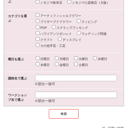
ぶ
シモジマ岐阜店
シモジマ心斎橋店（大阪）
アーティフィシャルフラワー
カテゴリを選
ぶ
プリザーブドフラワー
ラッピング
POP
スクラップブッキング
ハワイアンリボンレイ
ウェディング関連
クラフト
ディスプレイ
その他手芸・工芸
日曜日
月曜日
火曜日
水曜日
曜日を選ぶ
木曜日
金曜日
土曜日
講師名で選ぶ
※部分一致可
ワークショッ
プ名で選ぶ
※部分一致可