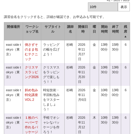
41
-
50
件 /
66
件
講習会名をクリックすると、詳細が確認でき、お申込みも可能です。
開催場所
ワークシ
サブタイト
講師
開催日
曜
開始
終了
残
ョップ名
ル
名
時
日
時間
時間
席
▲
east side t
倒さずそ
ラッピング
杉崎
2026
金
13時
15時
6
okyo（東
のまま包
の幅を広げ
年11
00分
30分
京）
むテクニ
よう！
月27
ック
日
east side t
クリスマ
クリスマス
杉崎
2026
金
10時
13時
6
okyo（東
スラッピ
をラッピン
年11
30分
30分
京）
ング2026
グで楽しも
月20
う！！
日
east side t
斜め包み
時短技術・
杉崎
2026
金
10時
13時
6
okyo（東
特化講座
半回転包み
年11
30分
00分
京）
VOL.2
をマスター
月6日
しましょ
う！
east side t
１枚のペ
手軽でオシ
杉崎
2026
木
10時
13時
6
okyo（東
ーパーで
ャレなパッ
年11
30分
30分
京）
作れるパ
ケージを作
月12
ッケージ
ろう！
日