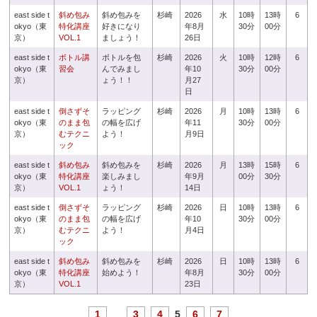
east side t
斜め包み
斜め包みを
杉崎
2026
水
10時
13時
6
okyo（東
特化講座
好きになり
年8月
30分
00分
京）
VOL.1
ましょう！
26日
east side t
ボトル講
ボトルを包
杉崎
2026
火
10時
12時
6
okyo（東
習会
んでみまし
年10
30分
00分
京）
ょう！！
月27
日
east side t
倒さずそ
ラッピング
杉崎
2026
月
10時
13時
6
okyo（東
のまま包
の幅を広げ
年11
30分
00分
京）
むテクニ
よう！
月9日
ック
east side t
斜め包み
斜め包みを
杉崎
2026
月
13時
15時
6
okyo（東
特化講座
楽しみまし
年9月
00分
30分
京）
VOL.1
ょう！
14日
east side t
倒さずそ
ラッピング
杉崎
2026
日
10時
13時
6
okyo（東
のまま包
の幅を広げ
年10
30分
00分
京）
むテクニ
よう！
月4日
ック
east side t
斜め包み
斜め包みを
杉崎
2026
日
10時
13時
6
okyo（東
特化講座
始めよう！
年8月
30分
00分
京）
VOL.1
23日
1
...
3
4
5
6
7